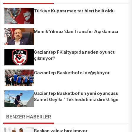
Türkiye Kupası maç tarihleri belli oldu
Memik Yılmaz'dan Transfer Açıklaması
Gaziantep FK altyapıda neden oyuncu
çıkmıyor?
Gaziantep Basketbol el değiştiriyor
Gaziantep Basketbol'un yeni oyuncusu
Samet Geyik: "Tek hedefimiz direkt lige
çıkmak"
BENZER HABERLER
Başkan yalnız bırakmıyor