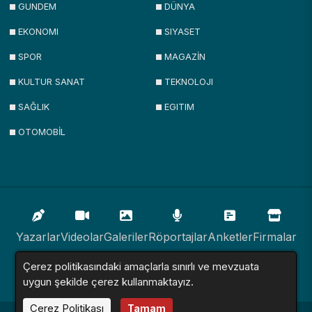
GUNDEM
DÜNYA
EKONOMI
SIYASET
SPOR
MAGAZİN
KULTUR SANAT
TEKNOLOJI
SAĞLIK
EGITIM
OTOMOBİL
Yazarlar
Videolar
Galeriler
Röportajlar
Anketler
Firmalar
Çerez politikasındaki amaçlarla sınırlı ve mevzuata
İlanlar
Resmi İlanlar
Sitemap
uygun şekilde çerez kullanmaktayız.
Çerez Politikası
Tamam