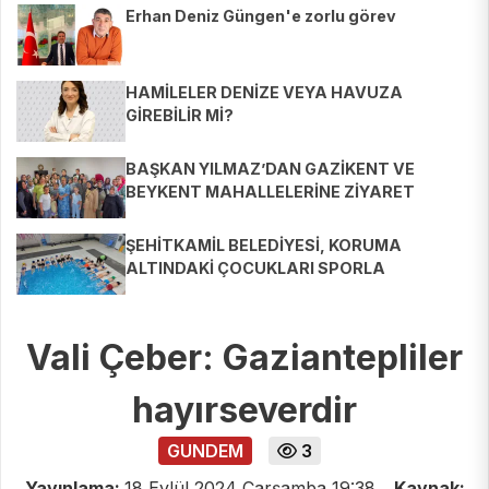
Erhan Deniz Güngen'e zorlu görev
HAMİLELER DENİZE VEYA HAVUZA
GİREBİLİR Mİ?
BAŞKAN YILMAZ’DAN GAZİKENT VE
BEYKENT MAHALLELERİNE ZİYARET
ŞEHİTKAMİL BELEDİYESİ, KORUMA
ALTINDAKİ ÇOCUKLARI SPORLA
BULUŞTURUYOR
Vali Çeber: Gaziantepliler
hayırseverdir
GUNDEM
3
Yayınlama:
18 Eylül 2024 Çarşamba 19:38
Kaynak: