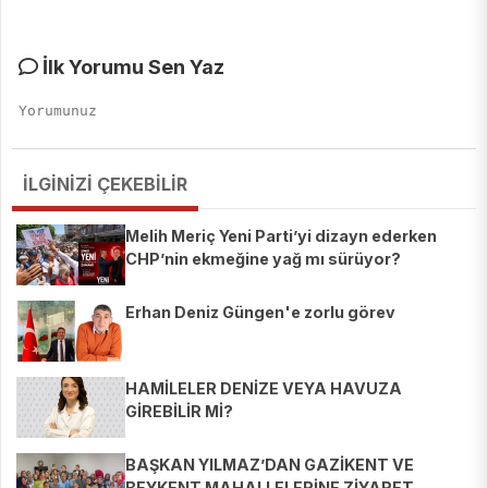
İlk Yorumu Sen Yaz
İLGİNİZİ ÇEKEBİLİR
Melih Meriç Yeni Parti’yi dizayn ederken
CHP’nin ekmeğine yağ mı sürüyor?
Erhan Deniz Güngen'e zorlu görev
HAMİLELER DENİZE VEYA HAVUZA
GİREBİLİR Mİ?
BAŞKAN YILMAZ’DAN GAZİKENT VE
BEYKENT MAHALLELERİNE ZİYARET