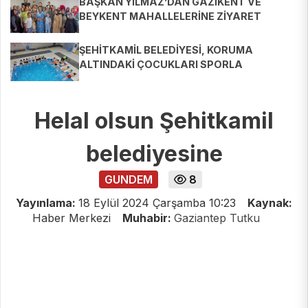
BAŞKAN YILMAZ’DAN GAZİKENT VE
BEYKENT MAHALLELERİNE ZİYARET
ŞEHİTKAMİL BELEDİYESİ, KORUMA
ALTINDAKİ ÇOCUKLARI SPORLA
BULUŞTURUYOR
Helal olsun Şehitkamil
belediyesine
GUNDEM
8
Yayınlama:
18 Eylül 2024 Çarşamba 10:23
Kaynak:
Haber Merkezi
Muhabir:
Gaziantep Tutku