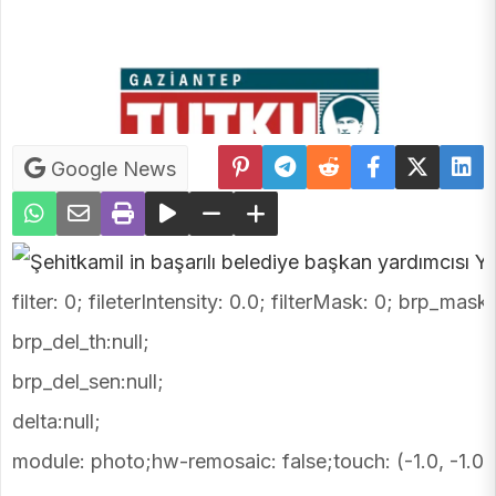
Google News
filter: 0; fileterIntensity: 0.0; filterMask: 0; brp_mask:
brp_del_th:null;
brp_del_sen:null;
delta:null;
module: photo;hw-remosaic: false;touch: (-1.0, -1.0)