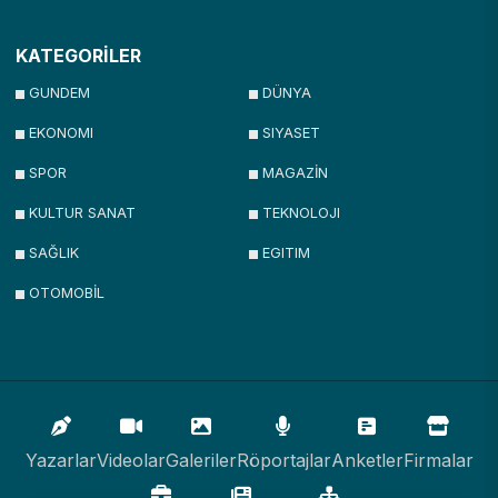
KATEGORİLER
GUNDEM
DÜNYA
EKONOMI
SIYASET
SPOR
MAGAZİN
KULTUR SANAT
TEKNOLOJI
SAĞLIK
EGITIM
OTOMOBİL
Yazarlar
Videolar
Galeriler
Röportajlar
Anketler
Firmalar