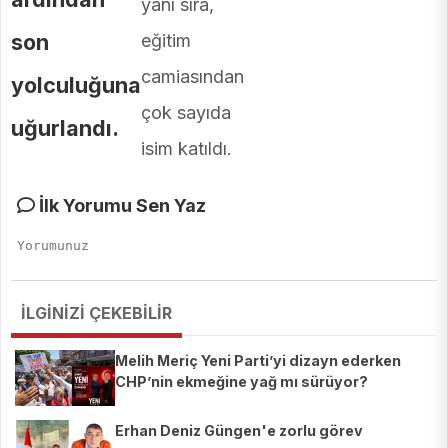
yanı sıra,
son
eğitim
camiasından
yolculuğuna
çok sayıda
uğurlandı.
isim katıldı.
İlk Yorumu Sen Yaz
İLGİNİZİ ÇEKEBİLİR
Melih Meriç Yeni Parti’yi dizayn ederken
CHP’nin ekmeğine yağ mı sürüyor?
Erhan Deniz Güngen'e zorlu görev