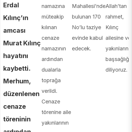
Erdal
namazına
Mahallesi’nde
Allah’tan
müteakip
bulunan 170
rahmet,
Kılınç’ın
kılınan
No’lu taziye
Kılınç
amcası
cenaze
evinde kabul
ailesine ve
Murat Kılınç
namazının
edecek.
yakınlarına
hayatını
ardından
başsağlığı
kaybetti.
dualarla
diliyoruz.
Merhum,
toprağa
verildi.
düzenlenen
Cenaze
cenaze
törenine aile
töreninin
yakınlarının
ardından