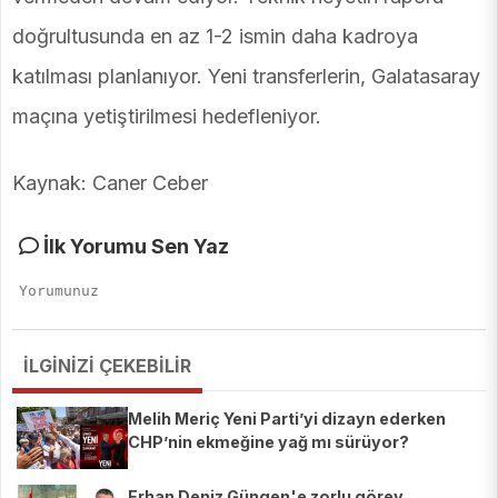
doğrultusunda en az 1-2 ismin daha kadroya
katılması planlanıyor. Yeni transferlerin, Galatasaray
maçına yetiştirilmesi hedefleniyor.
Kaynak: Caner Ceber
İlk Yorumu Sen Yaz
İLGİNİZİ ÇEKEBİLİR
Melih Meriç Yeni Parti’yi dizayn ederken
CHP’nin ekmeğine yağ mı sürüyor?
Erhan Deniz Güngen'e zorlu görev