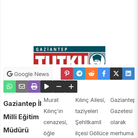
Google News
Murat
Kılınç Ailesi,
Gaziantep
Gaziantep İl
Kılınç’ın
taziyeleri
Gazetesi
Milli Eğitim
cenazesi,
Şehitkamil
olarak
Müdürü
öğle
ilçesi Göllüce
merhuma