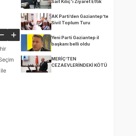
Sait Kılıç'ı Ziyaret Ettik
AK Parti’den Gaziantep’te
Sivil Toplum Turu
Yeni Parti Gaziantep il
başkanı belli oldu
hir
MERİÇ’TEN
 Seçim
CEZAEVLERİNDEKİ KÖTÜ
ile
KOŞULLAR İÇİN SORU
ÖNERGESİ