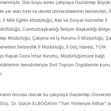
enlenmiştir. Gün boyu süren çalıştaya Gaziantep Büyük
de yer alan özel ve devlet üniversitelerinin temsilcileri, İl
İl Milli Eğitim Müdürlüğü, Aile ve Sosyal Hizmetler İl
 Müftülüğü, Cumhurbaşkanlığı İletişim Başkanlığı Bölge
iantep Müdürlüğü, Çalışma ve İş Kurumu İl Müdürlüğü, Ş
timli Serbestlik İl Müdürlüğü, İl Göç İdaresi, TÜİK
ipi Kapalı Ceza İnfaz Kurumu, Müdürlüğümüze bağlı
klerinin temsilcileriyle Sivil Toplum Örgütlerinin konu il
r.
şmanın öncüsü olacak bu çalıştaya Gaziantep Üniversit
ı Doç. Dr. Gülçin ELBOĞA’nın “Tüm Yönleriyle İntihar” ad