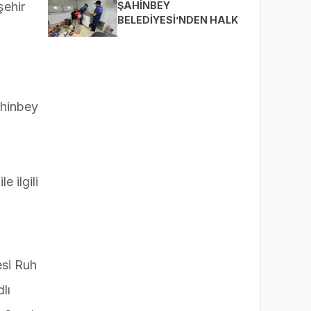
BULUŞTURUYOR
ŞAHİNBEY
şehir
BELEDİYESİ’NDEN HALK
SAĞLIĞI İÇİN SIKI
DENETİM
ahinbey
e ilgili
esi Ruh
lı