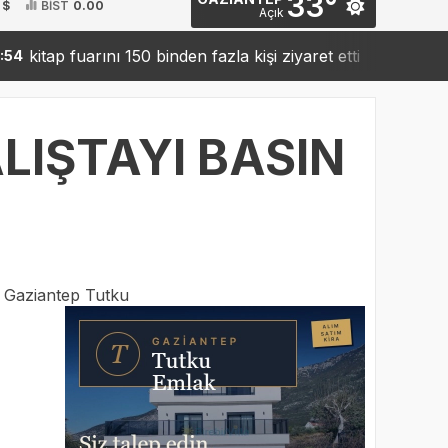
33°
 $
BİST
0.00
Açık
p fuarını 150 binden fazla kişi ziyaret etti
Sanko’dan r
19:42
LIŞTAYI BASIN
:
Gaziantep Tutku