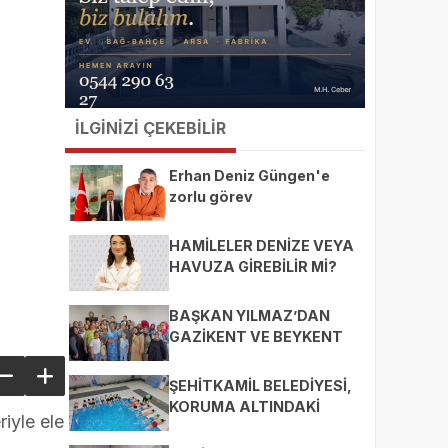
İLGİNİZİ ÇEKEBİLİR
Erhan Deniz Güngen'e
zorlu görev
HAMİLELER DENİZE VEYA
HAVUZA GİREBİLİR Mİ?
BAŞKAN YILMAZ’DAN
GAZİKENT VE BEYKENT
MAHALLELERİNE ZİYARET
ŞEHİTKAMİL BELEDİYESİ,
KORUMA ALTINDAKİ
iyle ele
ÇOCUKLARI SPORLA