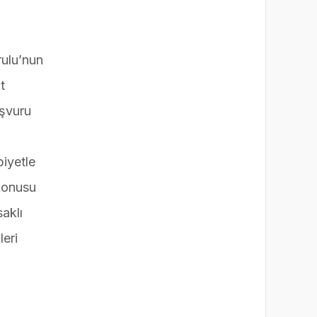
rulu’nun
t
aşvuru
iyetle
zkonusu
aklı
eri