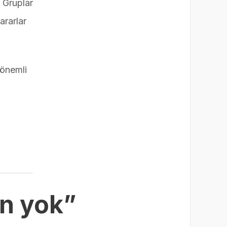
 Gruplar
ararlar
 önemli
un yok”