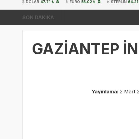
DOLAR
47.71 ₺
EURO
55.02 ₺
STERLIN
64.21
SON DAKİKA
GAZİANTEP İN
Yayınlama:
2 Mart 