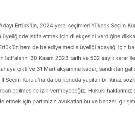
ayı Ertürk’ün, 2024 yerel seçimleri Yüksek Seçim Ku
üyeliğinde istifa etmek için dilekçesini verdiğine dikka
ük’ün hem de belediye meclis üyeliği adaylığı için b
 istifalarını 30 Kasım 2023 tarih ve 502 sayılı karar ile
ahaya çıktı ve 31 Mart akşamına kadar, sandıktan galib
 İl Seçim Kurulu’na da bu konuda yapılan bir itiraz sö
rban edilmesine izin vermeyeceğiz. Hukuki haklarımız s
tmek için partimizin avukatları bu ve benzeri girişiml