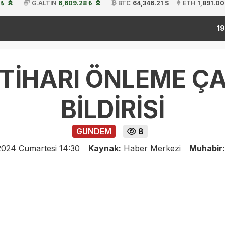
 ₺
G.ALTIN
6,609.28 ₺
BTC
64,346.21 $
ETH
1,891.00
kita
19:54
TİHARI ÖNLEME ÇA
BİLDİRİSİ
GUNDEM
8
2024 Cumartesi 14:30
Kaynak:
Haber Merkezi
Muhabir