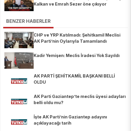
Kalkan ve Emrah Sezer öne çıkıyor
BENZER HABERLER
CHP ve YRP Katılmadı: Şehitkamil Meclisi
AK Parti’nin Oylarıyla Tamamlandı
Kadir Yemişen: Meclis İradesi Yok Sayıldı
AK PARTİ ŞEHİTKAMİL BAŞKANI BELLİ
OLDU
AK Parti Gaziantep’te meclis üyesi adayları
belli oldu mu?
İşte AK Parti’nin Gaziantep adayını
açıklayacağı tarih