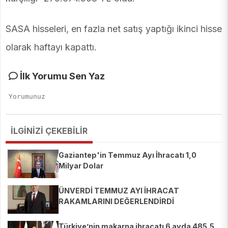
SASA hisseleri, en fazla net satış yaptığı ikinci hisse
olarak haftayı kapattı.
İlk Yorumu Sen Yaz
İLGİNİZİ ÇEKEBİLİR
Gaziantep'in Temmuz Ayı İhracatı 1,0
Milyar Dolar
ÜNVERDİ TEMMUZ AYI İHRACAT
RAKAMLARINI DEĞERLENDİRDİ
Türkiye’nin makarna ihracatı 6 ayda 485,5