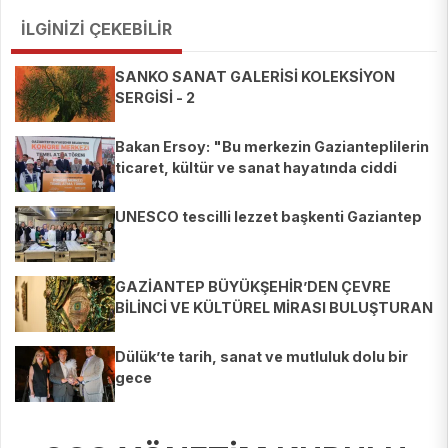
İLGİNİZİ ÇEKEBİLİR
SANKO SANAT GALERİSİ KOLEKSİYON
SERGİSİ - 2
Bakan Ersoy: "Bu merkezin Gazianteplilerin
ticaret, kültür ve sanat hayatında ciddi
etkisi olacağına inanıyorum"
UNESCO tescilli lezzet başkenti Gaziantep
GAZİANTEP BÜYÜKŞEHİR’DEN ÇEVRE
BİLİNCİ VE KÜLTÜREL MİRASI BULUŞTURAN
ÇİFTE SERGİ
Dülük’te tarih, sanat ve mutluluk dolu bir
gece