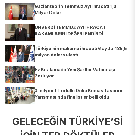
Gaziantep'in Temmuz Ayı İhracatı 1,0
Milyar Dolar
ÜNVERDİ TEMMUZ AYI İHRACAT
RAKAMLARINI DEĞERLENDİRDİ
Türkiye’nin makarna ihracatı 6 ayda 485,5
milyon dolara ulaştı
Ev Kiralamada Yeni Şartlar Vatandaşı
Zorluyor
3 milyon TL ödüllü Doku Kumaş Tasarım
Yarışması’nda finalistler belli oldu
GELECEĞİN TÜRKİYE’Sİ