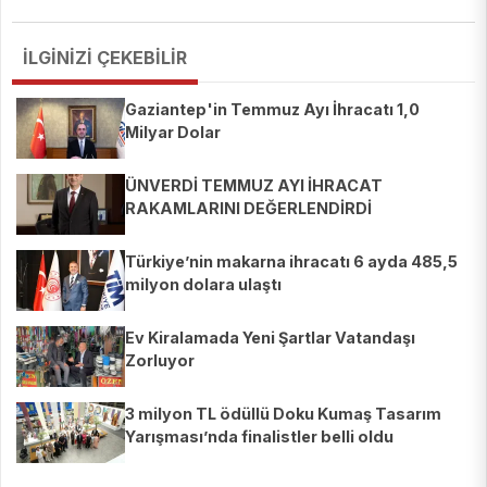
İLGİNİZİ ÇEKEBİLİR
Gaziantep'in Temmuz Ayı İhracatı 1,0
Milyar Dolar
ÜNVERDİ TEMMUZ AYI İHRACAT
RAKAMLARINI DEĞERLENDİRDİ
Türkiye’nin makarna ihracatı 6 ayda 485,5
milyon dolara ulaştı
Ev Kiralamada Yeni Şartlar Vatandaşı
Zorluyor
3 milyon TL ödüllü Doku Kumaş Tasarım
Yarışması’nda finalistler belli oldu