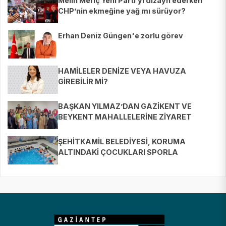
Melih Meriç Yeni Parti’yi dizayn ederken
CHP’nin ekmeğine yağ mı sürüyor?
Erhan Deniz Güngen'e zorlu görev
HAMİLELER DENİZE VEYA HAVUZA
GİREBİLİR Mİ?
BAŞKAN YILMAZ’DAN GAZİKENT VE
BEYKENT MAHALLELERİNE ZİYARET
ŞEHİTKAMİL BELEDİYESİ, KORUMA
ALTINDAKİ ÇOCUKLARI SPORLA
BULUŞTURUYOR