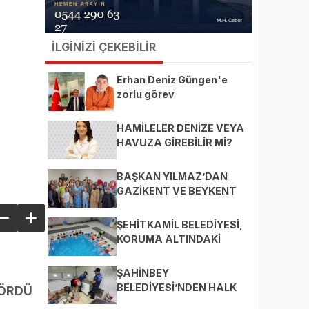
İLGİNİZİ ÇEKEBİLİR
Erhan Deniz Güngen'e
zorlu görev
HAMİLELER DENİZE VEYA
HAVUZA GİREBİLİR Mİ?
BAŞKAN YILMAZ’DAN
GAZİKENT VE BEYKENT
MAHALLELERİNE ZİYARET
ŞEHİTKAMİL BELEDİYESİ,
KORUMA ALTINDAKİ
ÇOCUKLARI SPORLA
BULUŞTURUYOR
ŞAHİNBEY
BELEDİYESİ’NDEN HALK
GÖRDÜ
SAĞLIĞI İÇİN SIKI