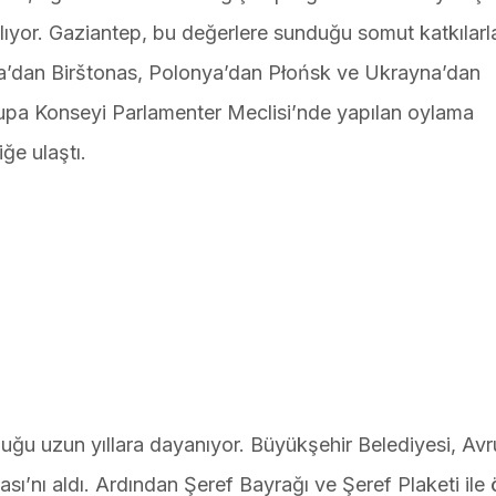
alıyor. Gaziantep, bu değerlere sunduğu somut katkılarl
’dan Birštonas, Polonya’dan Płońsk ve Ukrayna’dan
 Avrupa Konseyi Parlamenter Meclisi’nde yapılan oylama
ğe ulaştı.
uğu uzun yıllara dayanıyor. Büyükşehir Belediyesi, Av
ı’nı aldı. Ardından Şeref Bayrağı ve Şeref Plaketi ile