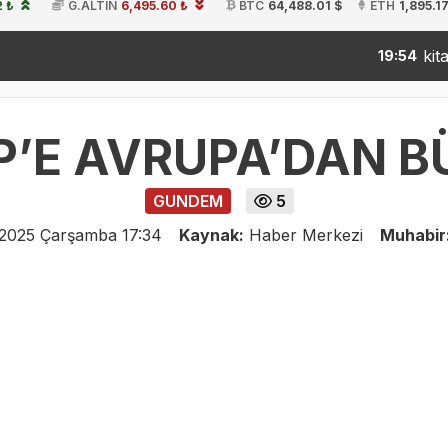
2 ₺
G.ALTIN
6,495.60 ₺
BTC
64,488.01 $
ETH
1,895.17
kitap fuarın
19:54
P’E AVRUPA’DAN B
GUNDEM
5
 2025 Çarşamba 17:34
Kaynak:
Haber Merkezi
Muhabir