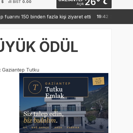
26°
 $
BİST
0.00
Açık
ı 150 binden fazla kişi ziyaret etti
Sanko’dan robotik 
19:42
ÜYÜK ÖDÜL
:
Gaziantep Tutku