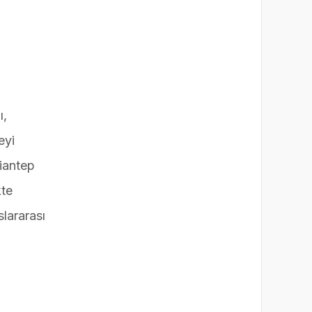
ı,
eyi
ziantep
kte
lararası