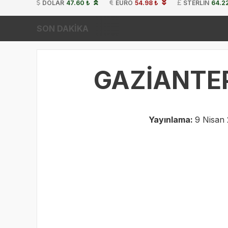
DOLAR
47.60 ₺
EURO
54.98 ₺
STERLIN
64.2
SON DAKİKA
GAZİANTE
Yayınlama:
9 Nisan