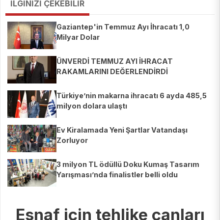
İLGİNİZİ ÇEKEBİLİR
Gaziantep'in Temmuz Ayı İhracatı 1,0
Milyar Dolar
ÜNVERDİ TEMMUZ AYI İHRACAT
RAKAMLARINI DEĞERLENDİRDİ
Türkiye’nin makarna ihracatı 6 ayda 485,5
milyon dolara ulaştı
Ev Kiralamada Yeni Şartlar Vatandaşı
Zorluyor
3 milyon TL ödüllü Doku Kumaş Tasarım
Yarışması’nda finalistler belli oldu
Esnaf için tehlike çanları