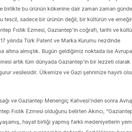
ile birlikte bu ürünün kökenine dair zaman zaman gün
bu tescil, sadece bir ürünün değil, bir kültürün ve emeği
ep Fıstık Ezmesi, Gaziantep’in coğrafi, tarihi ve kültü
17 yılında Türk Patent ve Marka Kurumu nezdinde
uma altına almıştık. Bugün geldiğimiz noktada ise Avrupa
Ezmesi artık tüm dünyada Gaziantep’in bir lezzeti olarak
urur vesilesidir. Ülkemize ve Gazi şehrimize hayırlı ols
msağı ve Gaziantep Menengiç Kahvesi’nden sonra Avru
ntep Fıstık Ezmesi olduğunu belirten Akıncı, “Gaziante
yaşamış, hayat birliği yapmış farklı medeniyetlerin ye