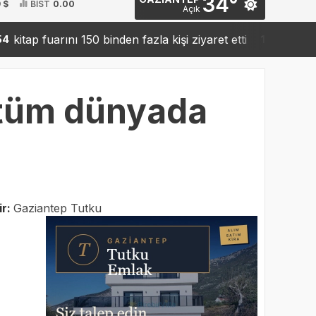
34°
 $
BİST
0.00
Açık
fuarını 150 binden fazla kişi ziyaret etti
Sanko’dan ro
19:42
k tüm dünyada
r:
Gaziantep Tutku