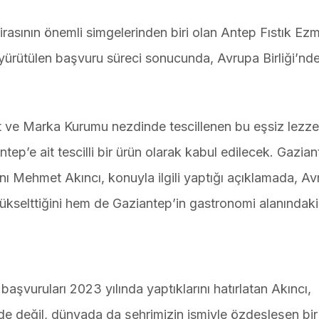
rasının önemli simgelerinden biri olan Antep Fıstık Ezm
yürütülen başvuru süreci sonucunda, Avrupa Birliği’nd
t ve Marka Kurumu nezdinde tescillenen bu eşsiz lezze
tep’e ait tescilli bir ürün olarak kabul edilecek. Gazia
ı Mehmet Akıncı, konuyla ilgili yaptığı açıklamada, A
 yükselttiğini hem de Gaziantep’in gastronomi alanındaki
 başvuruları 2023 yılında yaptıklarını hatırlatan Akıncı,
de değil, dünyada da şehrimizin ismiyle özdeşleşen bir