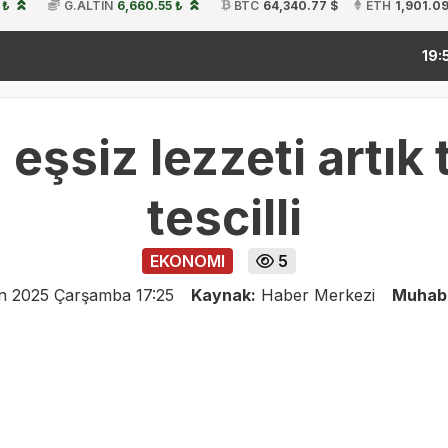
 ₺
G.ALTIN
6,660.55 ₺
BTC
64,340.77 $
ETH
1,901.09
kitap 
19:54
 eşsiz lezzeti artı
tescilli
EKONOMI
5
n 2025 Çarşamba 17:25
Kaynak:
Haber Merkezi
Muhabi