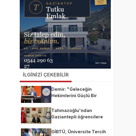
İLGİNİZİ ÇEKEBİLİR
Demir: "Geleceğin
Hekimlerini Güçlü Bir
Akademik ve Klinik
Altyapıyla Yetiştiriyoruz"
Tahmazoğlu'ndan
Gaziantepli öğrencilere
milyarlık destek
GİBTÜ, Üniversite Tercih