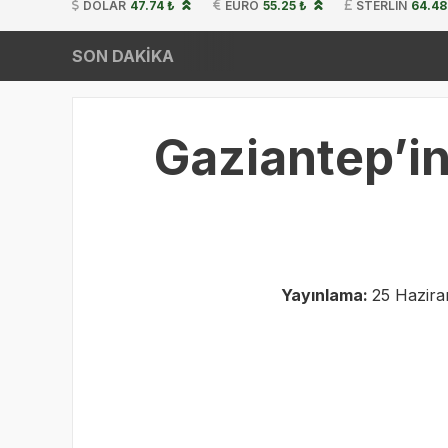
DOLAR
47.74 ₺
EURO
55.25 ₺
STERLIN
64.48
SON DAKİKA
Gaziantep’in
Yayınlama:
25 Hazira