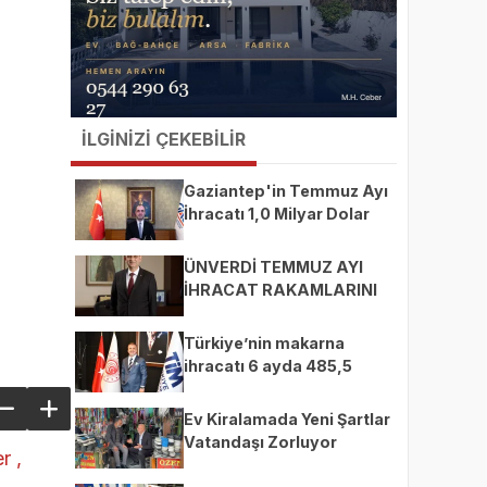
İLGİNİZİ ÇEKEBİLİR
Gaziantep'in Temmuz Ayı
İhracatı 1,0 Milyar Dolar
ÜNVERDİ TEMMUZ AYI
İHRACAT RAKAMLARINI
DEĞERLENDİRDİ
Türkiye’nin makarna
ihracatı 6 ayda 485,5
milyon dolara ulaştı
Ev Kiralamada Yeni Şartlar
Vatandaşı Zorluyor