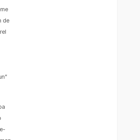
deme
n de
rel
un”
pa
p
me-