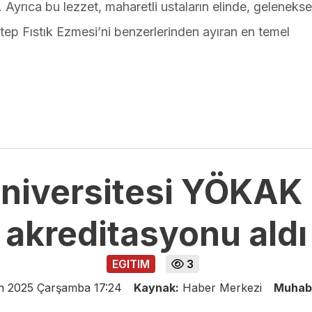
ır. Ayrıca bu lezzet, maharetli ustaların elinde, gelenekse
ntep Fıstık Ezmesi’ni benzerlerinden ayıran en temel
iversitesi YÖKAK
akreditasyonu aldı
EGITIM
3
n 2025 Çarşamba 17:24
Kaynak:
Haber Merkezi
Muhab