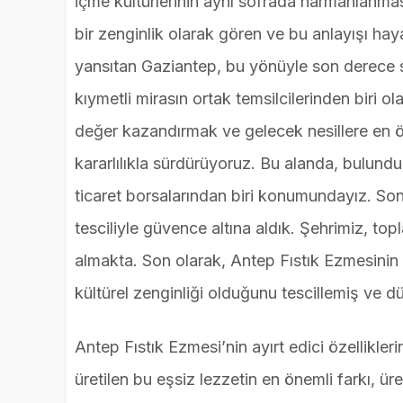
içme kültürlerinin aynı sofrada harmanlanması
bir zenginlik olarak gören ve bu anlayışı hay
yansıtan Gaziantep, bu yönüyle son derece s
kıymetli mirasın ortak temsilcilerinden biri o
değer kazandırmak ve gelecek nesillere en öz
kararlılıkla sürdürüyoruz. Bu alanda, bulunduğ
ticaret borsalarından biri konumundayız. Son
tesciliyle güvence altına aldık. Şehrimiz, top
almakta. Son olarak, Antep Fıstık Ezmesinin A
kültürel zenginliği olduğunu tescillemiş ve dü
Antep Fıstık Ezmesi’nin ayırt edici özellikler
üretilen bu eşsiz lezzetin en önemli farkı, ür