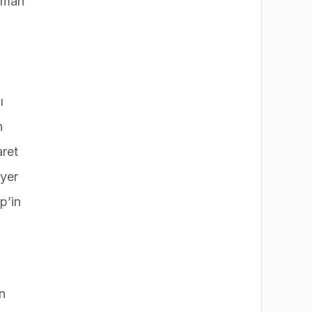
zaman
ı
n
aret
 yer
p’in
an