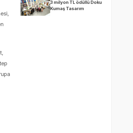
3 milyon TL ödüllü Doku
Kumaş Tasarım
esi,
Yarışması’nda finalistler
belli oldu
en
t,
ntep
vrupa