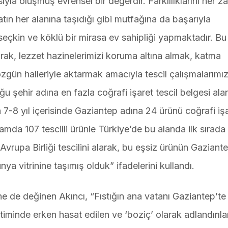
yla oluşmuş evrensel bir değerdir. Farklılıklarını her 
atın her alanına taşıdığı gibi mutfağına da başarıyla
eçkin ve köklü bir mirasa ev sahipliği yapmaktadır. Bu
larak, lezzet hazinelerimizi koruma altına almak, katma
gün halleriyle aktarmak amacıyla tescil çalışmalarımız
u şehir adına en fazla coğrafi işaret tescil belgesi ala
 7-8 yıl içerisinde Gaziantep adına 24 ürünü coğrafi iş
lamda 107 tescilli ürünle Türkiye’de bu alanda ilk sırada
vrupa Birliği tescilini alarak, bu eşsiz ürünün Gaziante
nya vitrinine taşımış olduk” ifadelerini kullandı.
ine de değinen Akıncı, “Fıstığın ana vatanı Gaziantep’te
etiminde erken hasat edilen ve ‘boziç’ olarak adlandırıl