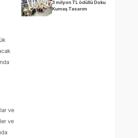
3 milyon TL ödüllü Doku
Kumaş Tasarım
Yarışması’nda finalistler
belli oldu
yük
yacak
unda
lar ve
ler ve
gıda