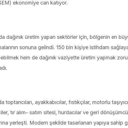
SEM) ekonomiye can katıyor.
a dağınık üretim yapan sektörler için, bölgenin en bü
alarının sonuna gelindi. 150 bin kişiye istihdam sağla
bilmek hem de dağınık vaziyette üretim yapmak zor
adı.
optancıları, ayakkabıcılar, fıstıkçılar, motorlu taşıyıcı
ciler, tır alım- satım sitesi, hurdacılar ve geri dönüşümcü
larına yerleşti. Modern şekilde tasarlanan yapıya sahip 