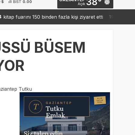
38°
 $
BİST
0.00
Açık
uarını 150 binden fazla kişi ziyaret etti
Sanko’dan rob
19:42
 ÜSSÜ BÜSEM
IYOR
ziantep Tutku