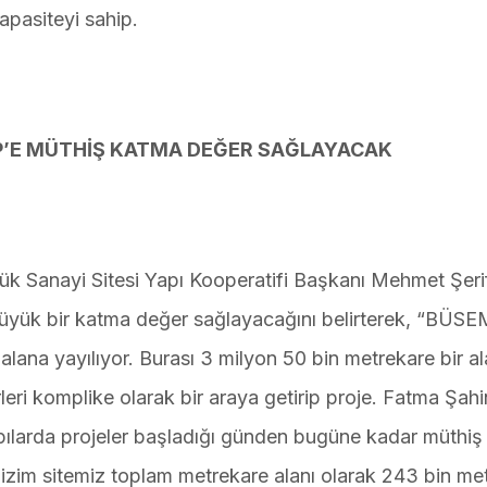
pasiteyi sahip.
P’E MÜTHİŞ KATMA DEĞER SAĞLAYACAK
ük Sanayi Sitesi Yapı Kooperatifi Başkanı Mehmet Şeri
üyük bir katma değer sağlayacağını belirterek, “BÜSE
alana yayılıyor. Burası 3 milyon 50 bin metrekare bir a
rleri komplike olarak bir araya getirip proje. Fatma Şah
apılarda projeler başladığı günden bugüne kadar müthiş
bizim sitemiz toplam metrekare alanı olarak 243 bin me