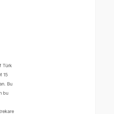
f Türk
M 15
lan. Bu
in bu
trekare