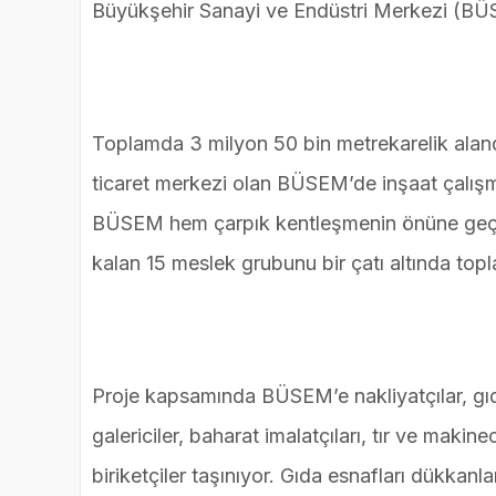
Büyükşehir Sanayi ve Endüstri Merkezi (BÜ
Toplamda 3 milyon 50 bin metrekarelik aland
ticaret merkezi olan BÜSEM’de inşaat çalışm
BÜSEM hem çarpık kentleşmenin önüne geçe
kalan 15 meslek grubunu bir çatı altında topl
Proje kapsamında BÜSEM’e nakliyatçılar, gıda t
galericiler, baharat imalatçıları, tır ve makine
biriketçiler taşınıyor. Gıda esnafları dükkan