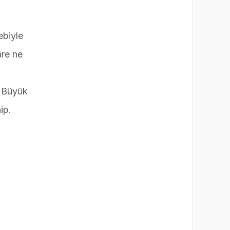
ebiyle
hre ne
. Büyük
ip.