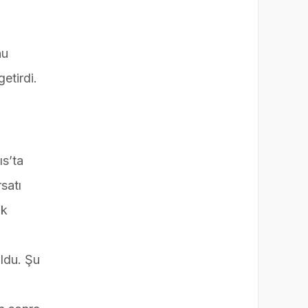
nu
etirdi.
ıs’ta
satı
uk
oldu. Şu