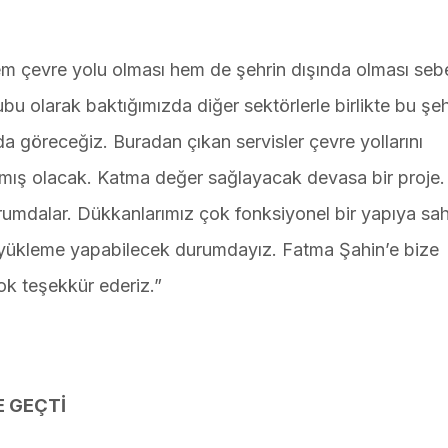
em çevre yolu olması hem de şehrin dışında olması seb
rubu olarak baktığımızda diğer sektörlerle birlikte bu şe
a göreceğiz. Buradan çıkan servisler çevre yollarını
tlamış olacak. Katma değer sağlayacak devasa bir proje
rumdalar. Dükkanlarımız çok fonksiyonel bir yapıya sah
yükleme yapabilecek durumdayız. Fatma Şahin’e bize
çok teşekkür ederiz.”
E GEÇTİ