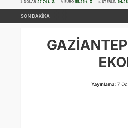
DOLAR
47.74 ₺
EURO
55.25 ₺
STERLIN
64.48
SON DAKİKA
GAZİANTEP’
EKO
Yayınlama:
7 Oc