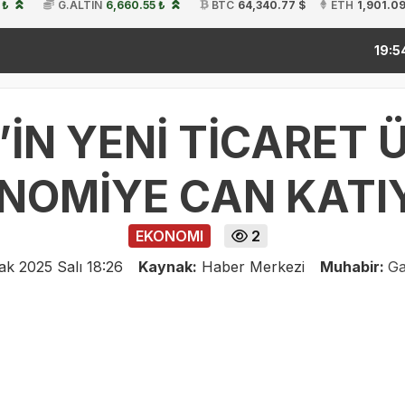
 ₺
G.ALTIN
6,660.55 ₺
BTC
64,340.77 $
ETH
1,901.09
kitap f
19:54
İN YENİ TİCARET
NOMİYE CAN KAT
EKONOMI
2
ak 2025 Salı 18:26
Kaynak:
Haber Merkezi
Muhabir:
Ga