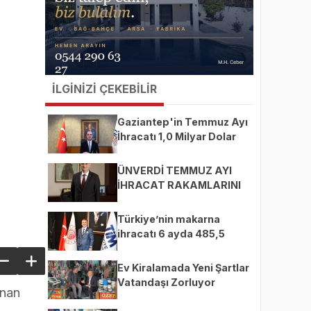
İLGİNİZİ ÇEKEBİLİR
Gaziantep'in Temmuz Ayı
İhracatı 1,0 Milyar Dolar
ÜNVERDİ TEMMUZ AYI
İHRACAT RAKAMLARINI
DEĞERLENDİRDİ
Türkiye’nin makarna
ihracatı 6 ayda 485,5
milyon dolara ulaştı
Ev Kiralamada Yeni Şartlar
Vatandaşı Zorluyor
anan