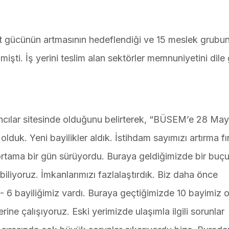
t gücünün artmasının hedeflendiği ve 15 meslek grubu
işti. İş yerini teslim alan sektörler memnuniyetini dile g
ncılar sitesinde olduğunu belirterek, “BÜSEM’e 28 May
lduk. Yeni bayilikler aldık. İstihdam sayımızı artırma fır
ortama bir gün sürüyordu. Buraya geldiğimizde bir buç
abiliyoruz. İmkanlarımızı fazlalaştırdık. Biz daha önce
- 6 bayiliğimiz vardı. Buraya geçtiğimizde 10 bayimiz 
ne çalışıyoruz. Eski yerimizde ulaşımla ilgili sorunlar