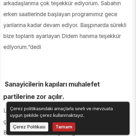
arkadaşlarıma çok teşekkür ediyorum. Sabahın
erken saatlerinde başlayan programımız gece
yarılarına kadar devam ediyor. Başpınarda sürekli
bize toplantı ayarlayan Didem hanıma teşekkür
ediyorum.”dedi
Sanayicilerin kapıları muhalefet
partilerine zor açılır.
Çerez politikasındaki amaçlarla sınırlı ve mevzuata
Umut Yılmaz,” sanayiciler banka ve devletle yoğun
uygun şekilde çerez kullanmaktayız.
çalışma içerisinde olduğu için bizi kabul etmezler.
Çerez Politikası
Tamam
Benimle birlikte belediyede görev alacak olan