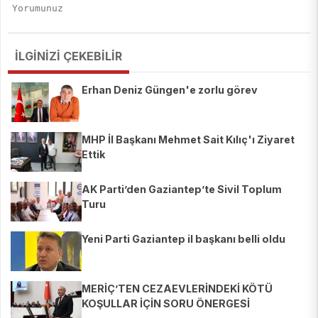
İLGİNİZİ ÇEKEBİLİR
Erhan Deniz Güngen'e zorlu görev
MHP İl Başkanı Mehmet Sait Kılıç'ı Ziyaret
Ettik
AK Parti’den Gaziantep’te Sivil Toplum
Turu
Yeni Parti Gaziantep il başkanı belli oldu
MERİÇ’TEN CEZAEVLERİNDEKİ KÖTÜ
KOŞULLAR İÇİN SORU ÖNERGESİ