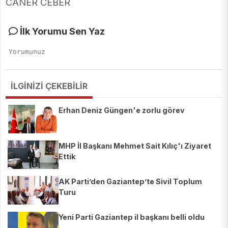
CANER CEBER
İlk Yorumu Sen Yaz
İLGİNİZİ ÇEKEBİLİR
Erhan Deniz Güngen'e zorlu görev
MHP İl Başkanı Mehmet Sait Kılıç'ı Ziyaret
Ettik
AK Parti’den Gaziantep’te Sivil Toplum
Turu
Yeni Parti Gaziantep il başkanı belli oldu