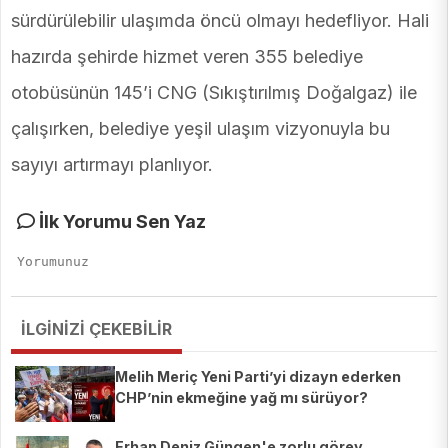
sürdürülebilir ulaşımda öncü olmayı hedefliyor. Hali
hazırda şehirde hizmet veren 355 belediye
otobüsünün 145’i CNG (Sıkıştırılmış Doğalgaz) ile
çalışırken, belediye yeşil ulaşım vizyonuyla bu
sayıyı artırmayı planlıyor.
İlk Yorumu Sen Yaz
İLGİNİZİ ÇEKEBİLİR
Melih Meriç Yeni Parti’yi dizayn ederken
CHP’nin ekmeğine yağ mı sürüyor?
Erhan Deniz Güngen'e zorlu görev