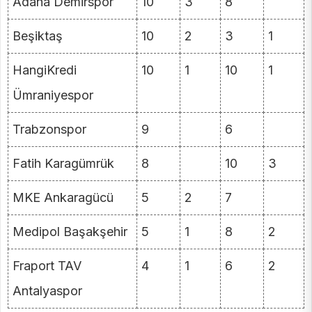
Adana Demirspor
10
3
8
Beşiktaş
10
2
3
1
HangiKredi
10
1
10
1
Ümraniyespor
Trabzonspor
9
6
Fatih Karagümrük
8
10
3
MKE Ankaragücü
5
2
7
Medipol Başakşehir
5
1
8
2
Fraport TAV
4
1
6
2
Antalyaspor