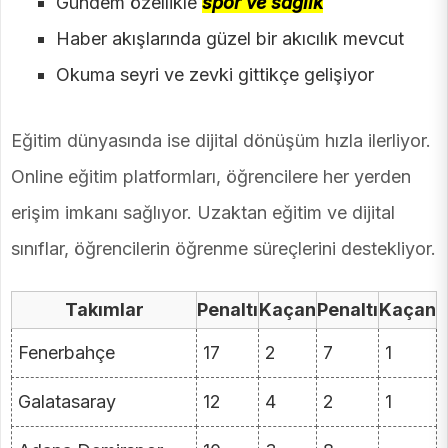
Gündem özellikle
spor ve sağlık
Haber akışlarında güzel bir akıcılık mevcut
Okuma seyri ve zevki gittikçe gelişiyor
Eğitim dünyasında ise dijital dönüşüm hızla ilerliyor.
Online eğitim platformları, öğrencilere her yerden
erişim imkanı sağlıyor. Uzaktan eğitim ve dijital
sınıflar, öğrencilerin öğrenme süreçlerini destekliyor.
Takımlar
Penaltı
Kaçan
Penaltı
Kaçan
Fenerbahçe
17
2
7
1
Galatasaray
12
4
2
1