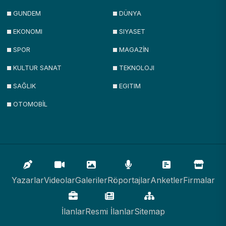
GUNDEM
DÜNYA
EKONOMI
SIYASET
SPOR
MAGAZİN
KULTUR SANAT
TEKNOLOJI
SAĞLIK
EGITIM
OTOMOBİL
Yazarlar
Videolar
Galeriler
Röportajlar
Anketler
Firmalar
İlanlar
Resmi İlanlar
Sitemap