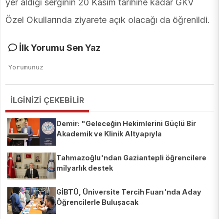
yer aldığı serginin 20 Kasım tarihine kadar GKV
Özel Okullarında ziyarete açık olacağı da öğrenildi.
İlk Yorumu Sen Yaz
İLGİNİZİ ÇEKEBİLİR
Demir: "Geleceğin Hekimlerini Güçlü Bir
Akademik ve Klinik Altyapıyla
Yetiştiriyoruz"
Tahmazoğlu'ndan Gaziantepli öğrencilere
milyarlık destek
GİBTÜ, Üniversite Tercih Fuarı'nda Aday
Öğrencilerle Buluşacak