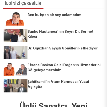
İLGİNİZİ ÇEKEBİLİR
Ben bu işten bir şey anlamadım
Sanko Hastanesi'nin Beyni Dr. Sermet
Kileci
Dr. Oğuzhan Saygılı Gönülleri Fethediyor
Efsane Başkan Celal Doğan’ın Hizmetlerini
Gölgeleyemezsiniz
Şehitkamil’in Atom Karıncası: Yusuf
Açıkgöz
Ünlü Sanatçı, Yeni