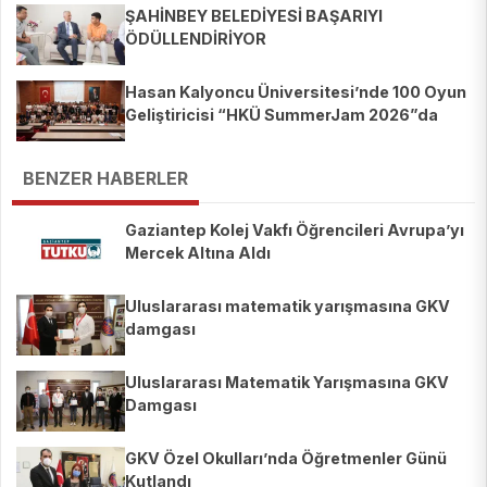
ŞAHİNBEY BELEDİYESİ BAŞARIYI
ÖDÜLLENDİRİYOR
Hasan Kalyoncu Üniversitesi’nde 100 Oyun
Geliştiricisi “HKÜ SummerJam 2026”da
Buluştu
BENZER HABERLER
Gaziantep Kolej Vakfı Öğrencileri Avrupa’yı
Mercek Altına Aldı
Uluslararası matematik yarışmasına GKV
damgası
Uluslararası Matematik Yarışmasına GKV
Damgası
GKV Özel Okulları’nda Öğretmenler Günü
Kutlandı