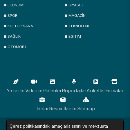
EKONOMI
SIYASET
SPOR
MAGAZİN
KULTUR SANAT
TEKNOLOJI
SAĞLIK
EGITIM
OTOMOBİL
Yazarlar
Videolar
Galeriler
Röportajlar
Anketler
Firmalar
İlanlar
Resmi İlanlar
Sitemap
Haber Sitesi © 2016 - 2024. Tüm Hakları Saklıdır.
Çerez politikasındaki amaçlarla sınırlı ve mevzuata