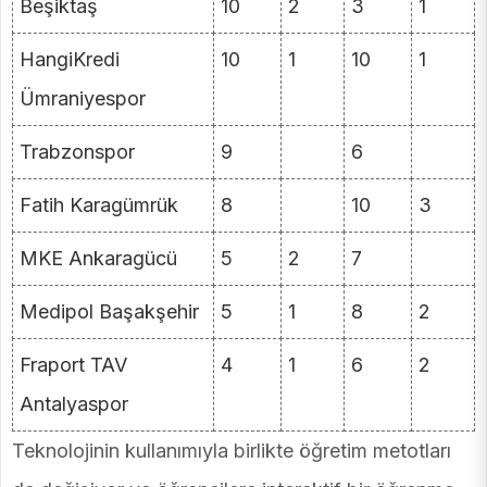
Beşiktaş
10
2
3
1
HangiKredi
10
1
10
1
Ümraniyespor
Trabzonspor
9
6
Fatih Karagümrük
8
10
3
MKE Ankaragücü
5
2
7
Medipol Başakşehir
5
1
8
2
Fraport TAV
4
1
6
2
Antalyaspor
Teknolojinin kullanımıyla birlikte öğretim metotları