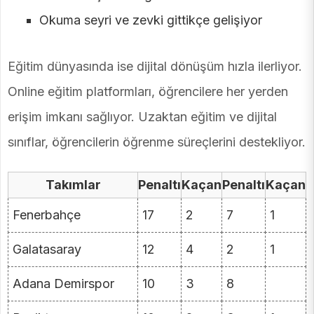
Okuma seyri ve zevki gittikçe gelişiyor
Eğitim dünyasında ise dijital dönüşüm hızla ilerliyor.
Online eğitim platformları, öğrencilere her yerden
erişim imkanı sağlıyor. Uzaktan eğitim ve dijital
sınıflar, öğrencilerin öğrenme süreçlerini destekliyor.
Takımlar
Penaltı
Kaçan
Penaltı
Kaçan
Fenerbahçe
17
2
7
1
Galatasaray
12
4
2
1
Adana Demirspor
10
3
8