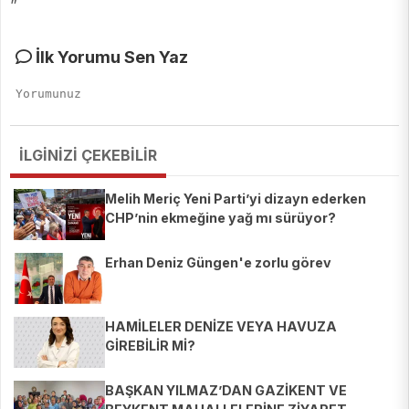
”
İlk Yorumu Sen Yaz
İLGİNİZİ ÇEKEBİLİR
Melih Meriç Yeni Parti’yi dizayn ederken
CHP’nin ekmeğine yağ mı sürüyor?
Erhan Deniz Güngen'e zorlu görev
HAMİLELER DENİZE VEYA HAVUZA
GİREBİLİR Mİ?
BAŞKAN YILMAZ’DAN GAZİKENT VE