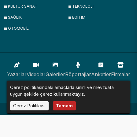
KULTUR SANAT
TEKNOLOJI
SAĞLIK
EGITIM
OTOMOBİL
Yazarlar
Videolar
Galeriler
Röportajlar
Anketler
Firmalar
Çerez politikasındaki amaçlarla sınırlı ve mevzuata
İlanlar
Resmi İlanlar
Sitemap
uygun şekilde çerez kullanmaktayız.
Çerez Politikası
Tamam
Haber Sitesi © 2016 - 2024. Tüm Hakları Saklıdır.
Altyapı:
Haber Yazılımı