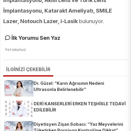
İmplantasyonu, Akıllı Lens ve Torik Lens
İmplantasyonu, Katarakt Ameliyatı, SMILE
Lazer, Notouch Lazer, i-Lasik
bulunuyor.
İlk Yorumu Sen Yaz
İLGİNİZİ ÇEKEBİLİR
Dr. Güzel: “Karın Ağrısının Nedeni
Ultrasonla Belirlenebilir”
DERİ KANSERLERİ ERKEN TEŞHİSLE TEDAVİ
EDİLEBİLİR
Diyetisyen Zişan Sobacı: “Yaz Meyvelerini
Tüketirken Porsiyon Kontrolüne Dikkat”