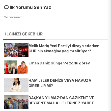
İlk Yorumu Sen Yaz
İLGİNİZİ ÇEKEBİLİR
Melih Meriç Yeni Parti’yi dizayn ederken
CHP’nin ekmeğine yağ mı sürüyor?
Erhan Deniz Güngen'e zorlu görev
HAMİLELER DENİZE VEYA HAVUZA
GİREBİLİR Mİ?
BAŞKAN YILMAZ’DAN GAZİKENT VE
BEYKENT MAHALLELERİNE ZİYARET