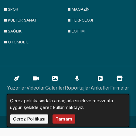
SPOR
MAGAZİN
KULTUR SANAT
TEKNOLOJI
SAĞLIK
EGITIM
OTOMOBİL
Yazarlar
Videolar
Galeriler
Röportajlar
Anketler
Firmalar
Çerez politikasındaki amaçlarla sınırlı ve mevzuata
İlanlar
Resmi İlanlar
Sitemap
uygun şekilde çerez kullanmaktayız.
Çerez Politikası
Tamam
Haber Sitesi © 2016 - 2024. Tüm Hakları Saklıdır.