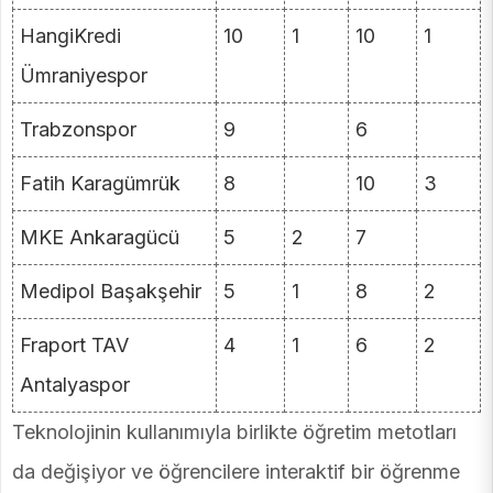
HangiKredi
10
1
10
1
Ümraniyespor
Trabzonspor
9
6
Fatih Karagümrük
8
10
3
MKE Ankaragücü
5
2
7
Medipol Başakşehir
5
1
8
2
Fraport TAV
4
1
6
2
Antalyaspor
Teknolojinin kullanımıyla birlikte öğretim metotları
da değişiyor ve öğrencilere interaktif bir öğrenme