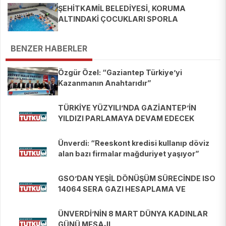
ŞEHİTKAMİL BELEDİYESİ, KORUMA
ALTINDAKİ ÇOCUKLARI SPORLA
BULUŞTURUYOR
BENZER HABERLER
Özgür Özel: “Gaziantep Türkiye’yi
Kazanmanın Anahtarıdır”
TÜRKİYE YÜZYILI’NDA GAZİANTEP’İN
YILDIZI PARLAMAYA DEVAM EDECEK
Ünverdi: “Reeskont kredisi kullanıp döviz
alan bazı firmalar mağduriyet yaşıyor”
GSO’DAN YEŞİL DÖNÜŞÜM SÜRECİNDE ISO
14064 SERA GAZI HESAPLAMA VE
RAPORLAMA EĞİTİMİ
ÜNVERDİ’NİN 8 MART DÜNYA KADINLAR
GÜNÜ MESAJI