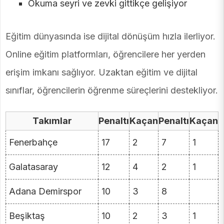
Okuma seyri ve zevki gittikçe gelişiyor
Eğitim dünyasında ise dijital dönüşüm hızla ilerliyor.
Online eğitim platformları, öğrencilere her yerden
erişim imkanı sağlıyor. Uzaktan eğitim ve dijital
sınıflar, öğrencilerin öğrenme süreçlerini destekliyor.
Takımlar
Penaltı
Kaçan
Penaltı
Kaçan
Fenerbahçe
17
2
7
1
Galatasaray
12
4
2
1
Adana Demirspor
10
3
8
Beşiktaş
10
2
3
1