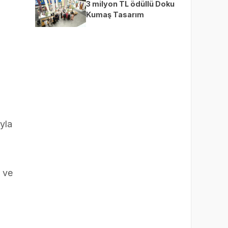
3 milyon TL ödüllü Doku
Kumaş Tasarım
Yarışması’nda finalistler
belli oldu
yla
p ve