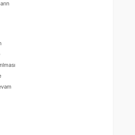
arın
n
e
rılması
e
devam