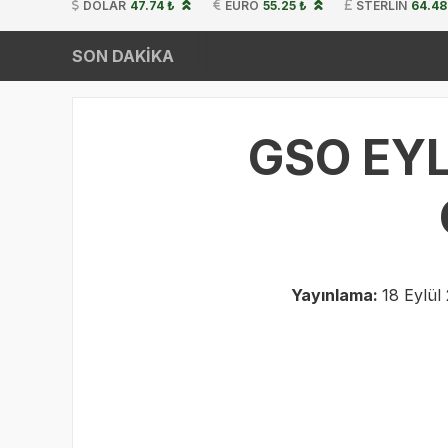
DOLAR
47.74 ₺
EURO
55.25 ₺
STERLIN
64.48
SON DAKİKA
GSO EYL
Yayınlama:
18 Eylül