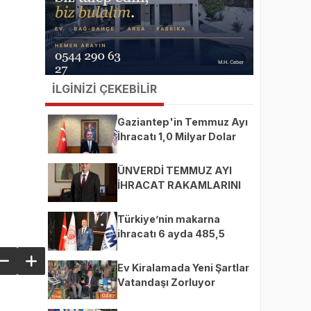
İLGİNİZİ ÇEKEBİLİR
Gaziantep'in Temmuz Ayı
İhracatı 1,0 Milyar Dolar
ÜNVERDİ TEMMUZ AYI
İHRACAT RAKAMLARINI
DEĞERLENDİRDİ
Türkiye’nin makarna
ihracatı 6 ayda 485,5
milyon dolara ulaştı
Ev Kiralamada Yeni Şartlar
Vatandaşı Zorluyor