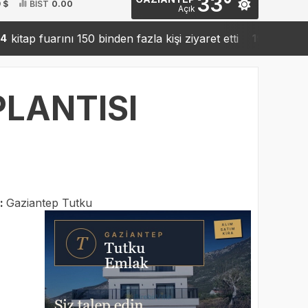
33°
 $
BİST
0.00
Açık
fuarını 150 binden fazla kişi ziyaret etti
Sanko’dan ro
19:42
PLANTISI
İ
:
Gaziantep Tutku