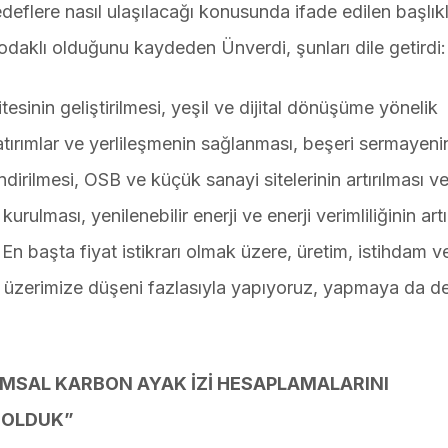
eflere nasıl ulaşılacağı konusunda ifade edilen başlıkl
 odaklı olduğunu kaydeden Ünverdi, şunları dile getirdi:
tesinin geliştirilmesi, yeşil ve dijital dönüşüme yönelik
atırımlar ve yerlileşmenin sağlanması, beşeri sermayeni
ndirilmesi, OSB ve küçük sanayi sitelerinin artırılması v
kurulması, yenilenebilir enerji ve enerji verimliliğinin artı
. En başta fiyat istikrarı olmak üzere, üretim, istihdam v
biz üzerimize düşeni fazlasıyla yapıyoruz, yapmaya da 
UMSAL KARBON AYAK İZİ HESAPLAMALARINI
 OLDUK”