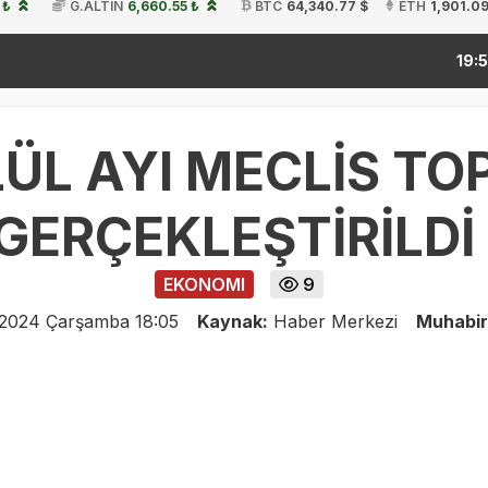
 ₺
G.ALTIN
6,660.55 ₺
BTC
64,340.77 $
ETH
1,901.09
kitap 
19:54
ÜL AYI MECLİS TO
GERÇEKLEŞTİRİLD
EKONOMI
9
 2024 Çarşamba 18:05
Kaynak:
Haber Merkezi
Muhabir