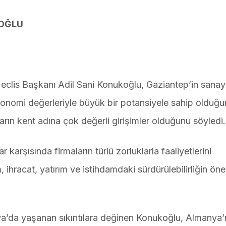
KOĞLU
clis Başkanı Adil Sani Konukoğlu, Gaziantep’in sanayi
stronomi değerleriyle büyük bir potansiyele sahip olduğu
arın kent adına çok değerli girişimler olduğunu söyledi.
arşısında firmaların türlü zorluklarla faaliyetlerini
 ihracat, yatırım ve istihdamdaki sürdürülebilirliğin ön
nya’da yaşanan sıkıntılara değinen Konukoğlu, Almanya’