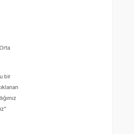
Orta
u bir
çıklanan
dığımız
uz”