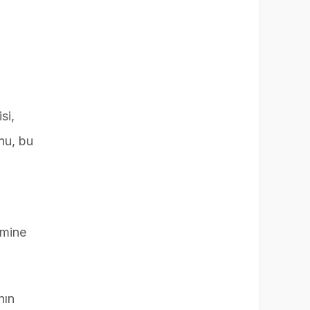
si,
nu, bu
emine
nın