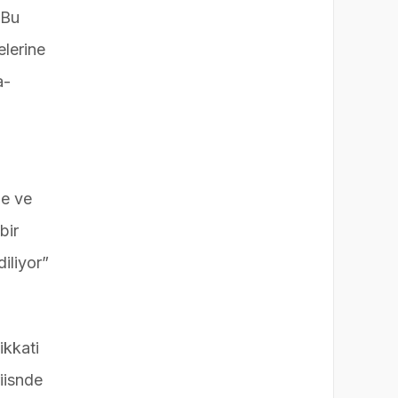
“Bu
elerine
a-
ne ve
bir
iliyor”
ikkati
iisnde