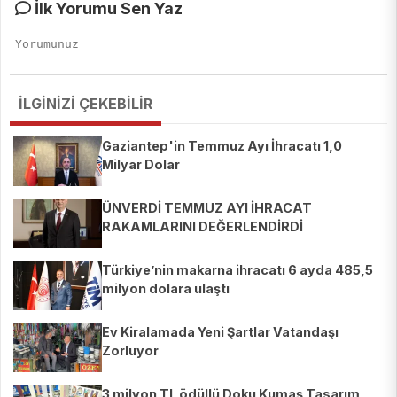
İlk Yorumu Sen Yaz
İLGİNİZİ ÇEKEBİLİR
Gaziantep'in Temmuz Ayı İhracatı 1,0
Milyar Dolar
ÜNVERDİ TEMMUZ AYI İHRACAT
RAKAMLARINI DEĞERLENDİRDİ
Türkiye’nin makarna ihracatı 6 ayda 485,5
milyon dolara ulaştı
Ev Kiralamada Yeni Şartlar Vatandaşı
Zorluyor
3 milyon TL ödüllü Doku Kumaş Tasarım