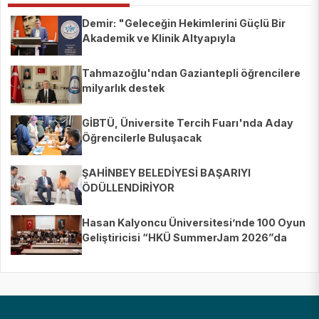
Demir: "Geleceğin Hekimlerini Güçlü Bir
Akademik ve Klinik Altyapıyla
Yetiştiriyoruz"
Tahmazoğlu'ndan Gaziantepli öğrencilere
milyarlık destek
GİBTÜ, Üniversite Tercih Fuarı'nda Aday
Öğrencilerle Buluşacak
ŞAHİNBEY BELEDİYESİ BAŞARIYI
ÖDÜLLENDİRİYOR
Hasan Kalyoncu Üniversitesi’nde 100 Oyun
Geliştiricisi “HKÜ SummerJam 2026”da
Buluştu