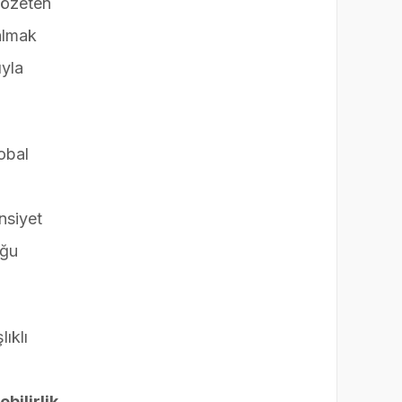
gözeten
 almak
ıyla
obal
nsiyet
uğu
ıklı
bilirlik