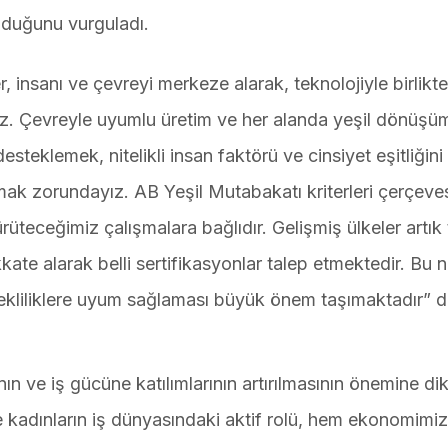
lduğunu vurguladı.
 insanı ve çevreyi merkeze alarak, teknolojiyle birlikt
z. Çevreyle uyumlu üretim ve her alanda yeşil dönüşü
steklemek, nitelikli insan faktörü ve cinsiyet eşitliğini
amak zorundayız. AB Yeşil Mutabakatı kriterleri çerçeve
ürüteceğimiz çalışmalara bağlıdır. Gelişmiş ülkeler artık
kate alarak belli sertifikasyonlar talep etmektedir. Bu 
rekliliklere uyum sağlaması büyük önem taşımaktadır” d
ın ve iş gücüne katılımlarının artırılmasının önemine di
e kadınların iş dünyasındaki aktif rolü, hem ekonomimi