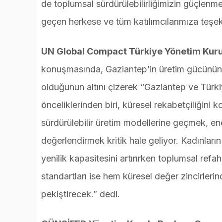
de toplumsal sürdürülebilirliğimizin güçlenm
geçen herkese ve tüm katılımcılarımıza teşek
UN Global Compact Türkiye Yönetim Kur
konuşmasında, Gaziantep’in üretim gücünün yan
olduğunun altını çizerek “Gaziantep ve Tü
önceliklerinden biri, küresel rekabetçiliğini 
sürdürülebilir üretim modellerine geçmek, ene
değerlendirmek kritik hale geliyor. Kadınların
yenilik kapasitesini artırırken toplumsal refa
standartları ise hem küresel değer zincirler
pekiştirecek.” dedi.