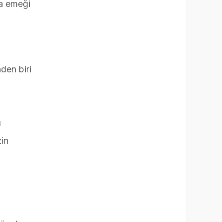
da emeği
den biri
ı
zin