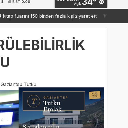
34°
 $
BİST
0.00
Açık
ını 150 binden fazla kişi ziyaret etti
Sanko’dan roboti
19:42
ÜLEBİLİRLİK
DU
:
Gaziantep Tutku