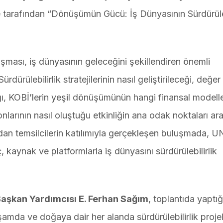
 tarafından “Dönüşümün Gücü: İş Dünyasının Sürdürüleb
ası, iş dünyasının geleceğini şekillendiren önemli
rdürülebilirlik stratejilerinin nasıl geliştirileceği, değer
cağı, KOBİ’lerin yeşil dönüşümünün hangi finansal modell
larının nasıl oluştuğu etkinliğin ana odak noktaları ar
rından temsilcilerin katılımıyla gerçekleşen buluşmada, U
aynak ve platformlarla iş dünyasını sürdürülebilirlik
aşkan Yardımcısı E. Ferhan Sağım
, toplantıda yaptığı
mda ve doğaya dair her alanda sürdürülebilirlik projel