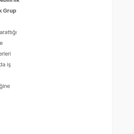
k Grup
.
rattığı
ve
rleri
da iş
iğine