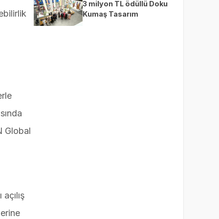
3 milyon TL ödüllü Doku
ilirlik
Kumaş Tasarım
Yarışması’nda finalistler
belli oldu
erle
asında
N Global
 açılış
erine