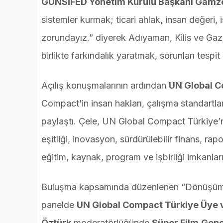
GÜNSİFED Yönetim Kurulu Başkanı Gamz
sistemler kurmak; ticari ahlak, insan değeri, i
zorundayız.” diyerek Adıyaman, Kilis ve Gazia
birlikte farkındalık yaratmak, sorunları tespit
Açılış konuşmalarının ardından
UN Global C
Compact’in insan hakları, çalışma standartla
paylaştı. Çele, UN Global Compact Türkiye’nin
eşitliği, inovasyon, sürdürülebilir finans, ra
eğitim, kaynak, program ve işbirliği imkanlar
Buluşma kapsamında düzenlenen “Dönüşümün G
panelde
UN Global Compact Türkiye Üye v
Öztürk
moderatörlüğünde
Süper Film
Gene