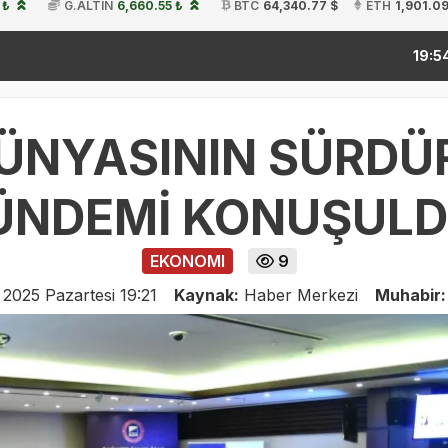
 ₺
G.ALTIN
6,660.55 ₺
BTC
64,340.77 $
ETH
1,901.09
kitap fuar
19:54
DÜNYASININ SÜRDÜR
ÜNDEMİ KONUŞUL
EKONOMI
9
 2025 Pazartesi 19:21
Kaynak:
Haber Merkezi
Muhabir