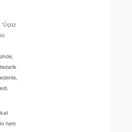
e ‘Üçüz
mü
sinde,
 tedarik
nedenle,
edi.
kkat
zin hem