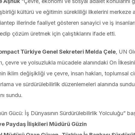
e Aşnük
“Çevre, ekonomi ve sosyal adalet konularını 
şbirliği kültürü ve eğitimin sürekliliği ilkelerini merkeze
ntep illerinde faaliyet gösteren sanayici ve iş insanlar
 edip çözüm üretmek için çalıştıklarını ifade etti.
ompact Türkiye Genel Sekreteri Melda Çele
, UN Gl
rı, çevre ve yolsuzlukla mücadele alanındaki On İlkesini
 iklim değişikliği ve çevre, insan hakları, toplumsal ci
porlama ve sürdürülebilirlik düzenlemeleri alanında sund
ını sundu.
ücü: İş Dünyasının Sürdürülebilirlik Yolculuğu” başl
e Paydaş İlişkileri Müdürü Güzin
l Müdürü Ozan Güven,
Türkiye İş Bankası Sürdürüle