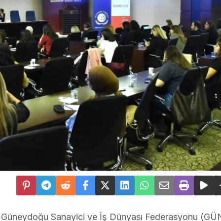
e Güneydoğu Sanayici ve İş Dünyası Federasyonu (G