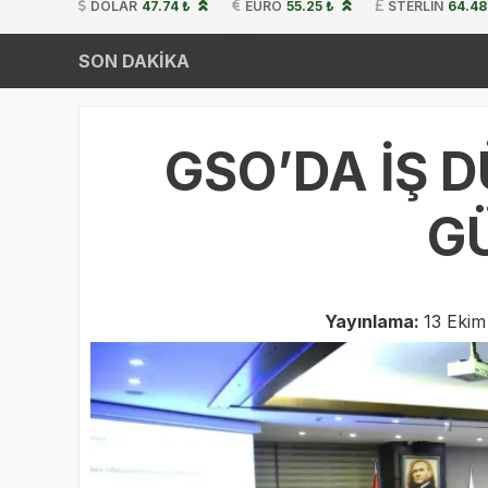
DOLAR
47.74 ₺
EURO
55.25 ₺
STERLIN
64.48
SON DAKİKA
GSO’DA İŞ 
G
Yayınlama:
13 Ekim