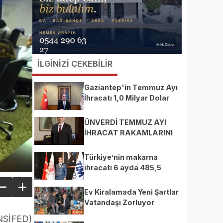
İLGİNİZİ ÇEKEBİLİR
Gaziantep'in Temmuz Ayı
İhracatı 1,0 Milyar Dolar
ÜNVERDİ TEMMUZ AYI
İHRACAT RAKAMLARINI
DEĞERLENDİRDİ
Türkiye’nin makarna
ihracatı 6 ayda 485,5
milyon dolara ulaştı
Ev Kiralamada Yeni Şartlar
Vatandaşı Zorluyor
ÜNSİFED)