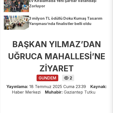
Ev Kiralamada Yeni Şartlar Vatandaşı
Zorluyor
3 milyon TL ödüllü Doku Kumaş Tasarım
Yarışması’nda finalistler belli oldu
BAŞKAN YILMAZ’DAN
UĞRUCA MAHALLESİ’NE
ZİYARET
GUNDEM
2
Yayınlama:
18 Temmuz 2025 Cuma 23:39
Kaynak:
Haber Merkezi
Muhabir:
Gaziantep Tutku