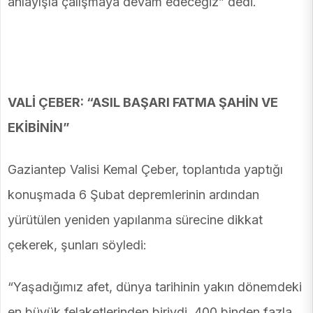
anlayışla çalışmaya devam edeceğiz” dedi.
VALİ ÇEBER: “ASIL BAŞARI FATMA ŞAHİN VE
EKİBİNİN”
Gaziantep Valisi Kemal Çeber, toplantıda yaptığı
konuşmada 6 Şubat depremlerinin ardından
yürütülen yeniden yapılanma sürecine dikkat
çekerek, şunları söyledi:
“Yaşadığımız afet, dünya tarihinin yakın dönemdeki
en büyük felaketlerinden biriydi. 400 binden fazla