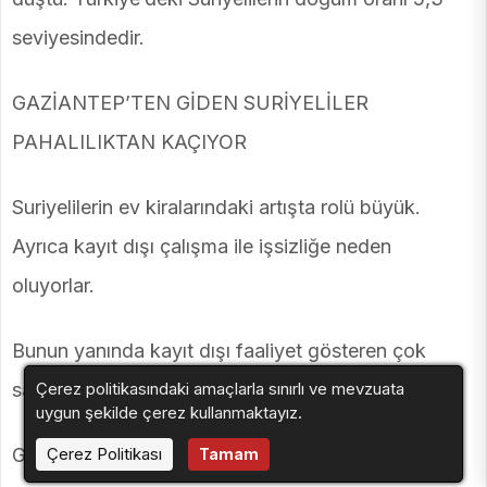
seviyesindedir.
GAZİANTEP’TEN GİDEN SURİYELİLER
PAHALILIKTAN KAÇIYOR
Suriyelilerin ev kiralarındaki artışta rolü büyük.
Ayrıca kayıt dışı çalışma ile işsizliğe neden
oluyorlar.
Bunun yanında kayıt dışı faaliyet gösteren çok
Çerez politikasındaki amaçlarla sınırlı ve mevzuata
sayıda işletme, küçük esnaf ve atölye vardır.
uygun şekilde çerez kullanmaktayız.
Çerez Politikası
Gaziantep, Türkiye’nin en pahalı ili oldu.
Tamam