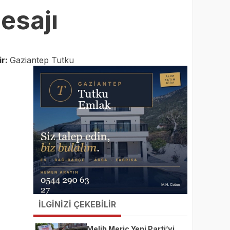
esajı
ir:
Gaziantep Tutku
İLGİNİZİ ÇEKEBİLİR
Melih Meriç Yeni Parti’yi