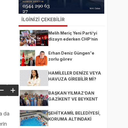
İLGİNİZİ ÇEKEBİLİR
Melih Meriç Yeni Parti’yi
dizayn ederken CHP’nin
ekmeğine yağ mı sürüyor?
Erhan Deniz Güngen'e
zorlu görev
HAMİLELER DENİZE VEYA
HAVUZA GİREBİLİR Mİ?
BAŞKAN YILMAZ’DAN
GAZİKENT VE BEYKENT
MAHALLELERİNE ZİYARET
ŞEHİTKAMİL BELEDİYESİ,
ca da
KORUMA ALTINDAKİ
rin
ÇOCUKLARI SPORLA