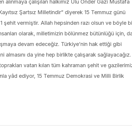
den alınmaya çalışılan halkımız Ulu Önder Gazi Mustafa
Kayıtsız Şartsız Milletindir” diyerek 15 Temmuz günü
1 şehit vermiştir. Allah hepsinden razı olsun ve böyle bi
nsanları olarak, milletimizin bölünmez bütünlüğü için, d
lışmaya devam edeceğiz. Türkiye’nin hak ettiği gibi
i almasını da yine hep birlikte çalışarak sağlayacağız.
prakları vatan kılan tüm kahraman şehit ve gazilerimi
anla yâd ediyor, 15 Temmuz Demokrasi ve Milli Birlik