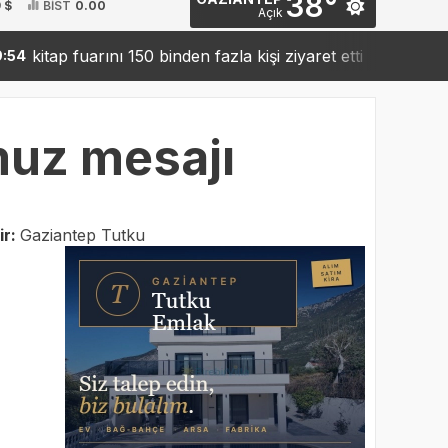
38°
 $
BİST
0.00
Açık
p fuarını 150 binden fazla kişi ziyaret etti
Sanko’dan r
19:42
uz mesajı
ir:
Gaziantep Tutku