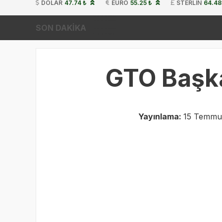
DOLAR
47.74 ₺
EURO
55.25 ₺
STERLIN
64.48
SON DAKİKA
GTO Başk
Yayınlama:
15 Temmuz