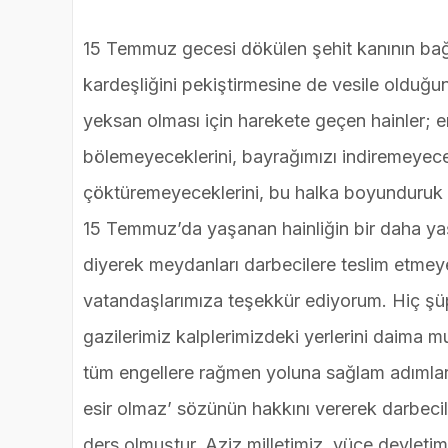
15 Temmuz gecesi dökülen şehit kanının bağım
kardeşliğini pekiştirmesine de vesile olduğu
yeksan olması için harekete geçen hainler; er
bölemeyeceklerini, bayrağımızı indiremeyecek
çöktüremeyeceklerini, bu halka boyunduruk v
15 Temmuz’da yaşanan hainliğin bir daha ya
diyerek meydanları darbecilere teslim etmeyen
vatandaşlarımıza teşekkür ediyorum. Hiç şüp
gazilerimiz kalplerimizdeki yerlerini daima 
tüm engellere rağmen yoluna sağlam adımlarl
esir olmaz’ sözünün hakkını vererek darbecil
ders olmuştur. Aziz milletimiz, yüce devletim