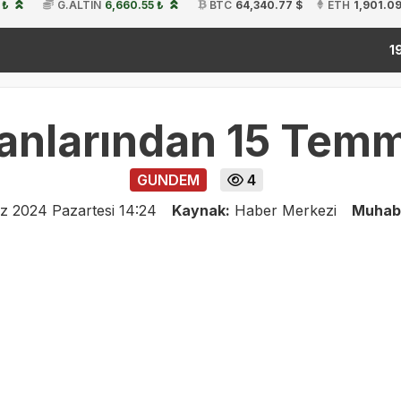
 ₺
G.ALTIN
6,660.55 ₺
BTC
64,340.77 $
ETH
1,901.09
kita
19:54
anlarından 15 Temm
GUNDEM
4
 2024 Pazartesi 14:24
Kaynak:
Haber Merkezi
Muhab