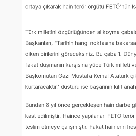
ortaya çıkarak hain terör örgütü FETÖ’nün k
Türk milletini özgürlüğünden alıkoyma çabal
Başkanları, “Tarihin hangi noktasına bakarsa
diken birilerini göreceksiniz. Bu çaba 1. Dü
fakat düşmanın karşısına yüce Türk milleti v
Başkomutan Gazi Mustafa Kemal Atatürk çıkmıştı
kurtaracaktır.’ düsturu ise başarının kilit ana
Bundan 8 yıl önce gerçekleşen hain darbe gi
kast edilmiştir. Haince yapılanan FETÖ terör
teslim etmeye çalışmıştır. Fakat hainlerin he