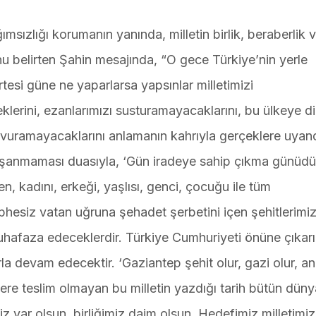
sızlığı korumanın yanında, milletin birlik, beraberlik 
nu belirten Şahin mesajında, “O gece Türkiye’nin yerle
tesi güne ne yaparlarsa yapsınlar milletimizi
lerini, ezanlarımızı susturamayacaklarını, bu ülkeye d
uramayacaklarını anlamanın kahrıyla gerçeklere uyand
şanmaması duasıyla, ‘Gün iradeye sahip çıkma günüdü
, kadını, erkeği, yaşlısı, genci, çocuğu ile tüm
hesiz vatan uğruna şehadet şerbetini içen şehitlerimi
muhafaza edeceklerdir. Türkiye Cumhuriyeti önüne çıkarı
a devam edecektir. ‘Gaziantep şehit olur, gazi olur, a
ere teslim olmayan bu milletin yazdığı tarih bütün dün
iz var olsun, birliğimiz daim olsun. Hedefimiz milletimiz