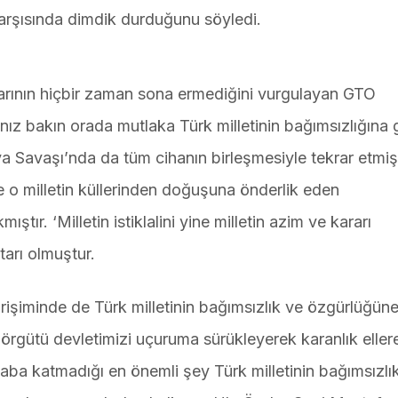
arşısında dimdik durduğunu söyledi.
arının hiçbir zaman sona ermediğini vurgulayan GTO
nız bakın orada mutlaka Türk milletinin bağımsızlığına
nya Savaşı’nda da tüm cihanın birleşmesiyle tekrar etmiş
e o milletin küllerinden doğuşuna önderlik eden
r. ‘Milletin istiklalini yine milletin azim ve kararı
htarı olmuştur.
rişiminde de Türk milletinin bağımsızlık ve özgürlüğün
 örgütü devletimizi uçuruma sürükleyerek karanlık eller
saba katmadığı en önemli şey Türk milletinin bağımsızlı