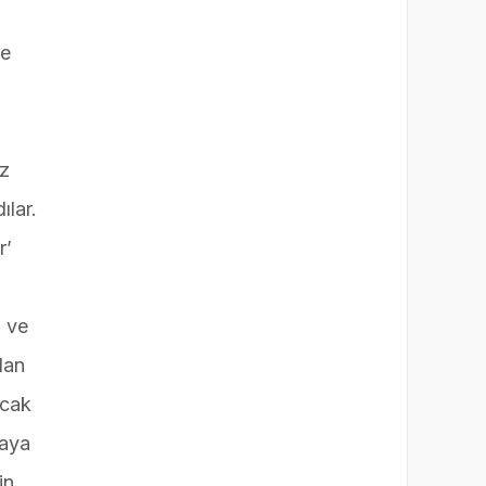
ve
iz
ılar.
r’
z ve
lan
ncak
yaya
in