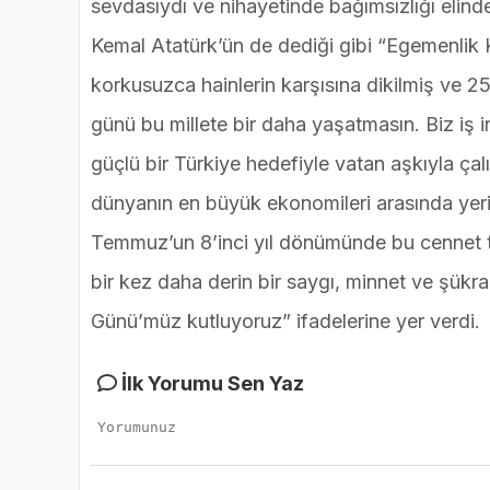
sevdasıydı ve nihayetinde bağımsızlığı elin
Kemal Atatürk’ün de dediği gibi “Egemenlik 
korkusuzca hainlerin karşısına dikilmiş ve 25
günü bu millete bir daha yaşatmasın. Biz iş i
güçlü bir Türkiye hedefiyle vatan aşkıyla ça
dünyanın en büyük ekonomileri arasında yerin
Temmuz’un 8’inci yıl dönümünde bu cennet to
bir kez daha derin bir saygı, minnet ve şükr
Günü’müz kutluyoruz” ifadelerine yer verdi.
İlk Yorumu Sen Yaz