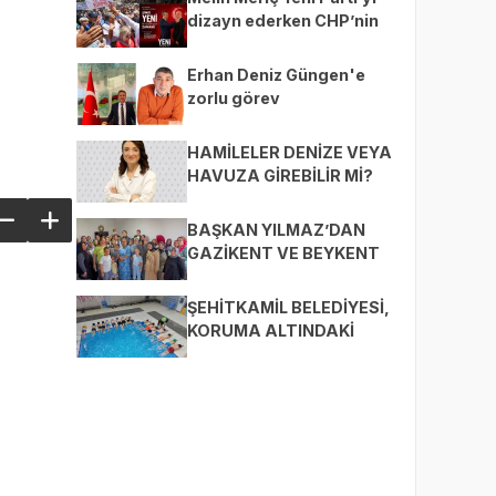
dizayn ederken CHP’nin
ekmeğine yağ mı sürüyor?
Erhan Deniz Güngen'e
zorlu görev
HAMİLELER DENİZE VEYA
HAVUZA GİREBİLİR Mİ?
BAŞKAN YILMAZ’DAN
GAZİKENT VE BEYKENT
MAHALLELERİNE ZİYARET
ŞEHİTKAMİL BELEDİYESİ,
KORUMA ALTINDAKİ
ÇOCUKLARI SPORLA
BULUŞTURUYOR