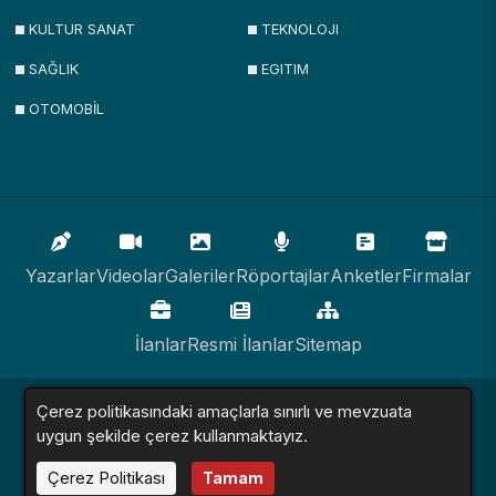
KULTUR SANAT
TEKNOLOJI
SAĞLIK
EGITIM
OTOMOBİL
Yazarlar
Videolar
Galeriler
Röportajlar
Anketler
Firmalar
İlanlar
Resmi İlanlar
Sitemap
Haber Sitesi © 2016 - 2024. Tüm Hakları Saklıdır.
Çerez politikasındaki amaçlarla sınırlı ve mevzuata
uygun şekilde çerez kullanmaktayız.
Altyapı:
Haber Yazılımı
Çerez Politikası
Tamam