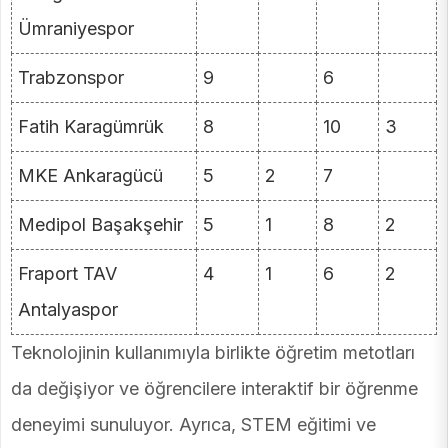
Ümraniyespor
Trabzonspor
9
6
Fatih Karagümrük
8
10
3
MKE Ankaragücü
5
2
7
Medipol Başakşehir
5
1
8
2
Fraport TAV
4
1
6
2
Antalyaspor
Teknolojinin kullanımıyla birlikte öğretim metotları
da değişiyor ve öğrencilere interaktif bir öğrenme
deneyimi sunuluyor. Ayrıca, STEM eğitimi ve