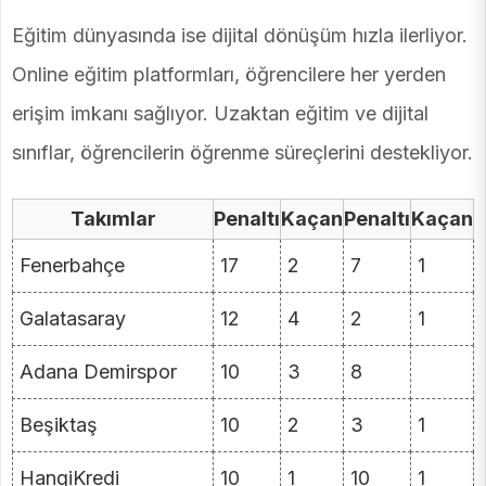
Eğitim dünyasında ise dijital dönüşüm hızla ilerliyor.
Online eğitim platformları, öğrencilere her yerden
erişim imkanı sağlıyor. Uzaktan eğitim ve dijital
sınıflar, öğrencilerin öğrenme süreçlerini destekliyor.
Takımlar
Penaltı
Kaçan
Penaltı
Kaçan
Fenerbahçe
17
2
7
1
Galatasaray
12
4
2
1
Adana Demirspor
10
3
8
Beşiktaş
10
2
3
1
HangiKredi
10
1
10
1