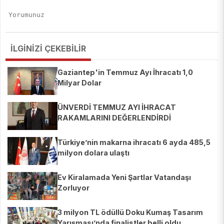
İLGİNİZİ ÇEKEBİLİR
Gaziantep'in Temmuz Ayı İhracatı 1,0
Milyar Dolar
ÜNVERDİ TEMMUZ AYI İHRACAT
RAKAMLARINI DEĞERLENDİRDİ
Türkiye’nin makarna ihracatı 6 ayda 485,5
milyon dolara ulaştı
Ev Kiralamada Yeni Şartlar Vatandaşı
Zorluyor
3 milyon TL ödüllü Doku Kumaş Tasarım
Yarışması’nda finalistler belli oldu