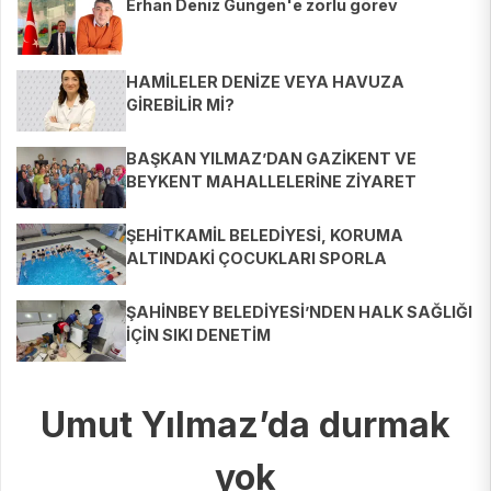
Erhan Deniz Güngen'e zorlu görev
HAMİLELER DENİZE VEYA HAVUZA
GİREBİLİR Mİ?
BAŞKAN YILMAZ’DAN GAZİKENT VE
BEYKENT MAHALLELERİNE ZİYARET
ŞEHİTKAMİL BELEDİYESİ, KORUMA
ALTINDAKİ ÇOCUKLARI SPORLA
BULUŞTURUYOR
ŞAHİNBEY BELEDİYESİ’NDEN HALK SAĞLIĞI
İÇİN SIKI DENETİM
Umut Yılmaz’da durmak
yok