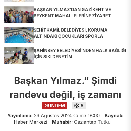
BAŞKAN YILMAZ’DAN GAZİKENT VE
BEYKENT MAHALLELERİNE ZİYARET
ŞEHİTKAMİL BELEDİYESİ, KORUMA
ALTINDAKİ ÇOCUKLARI SPORLA
BULUŞTURUYOR
ŞAHİNBEY BELEDİYESİ’NDEN HALK SAĞLIĞI
İÇİN SIKI DENETİM
Başkan Yılmaz.” Şimdi
randevu değil, iş zamanı
GUNDEM
6
Yayınlama:
23 Ağustos 2024 Cuma 18:00
Kaynak:
Haber Merkezi
Muhabir:
Gaziantep Tutku