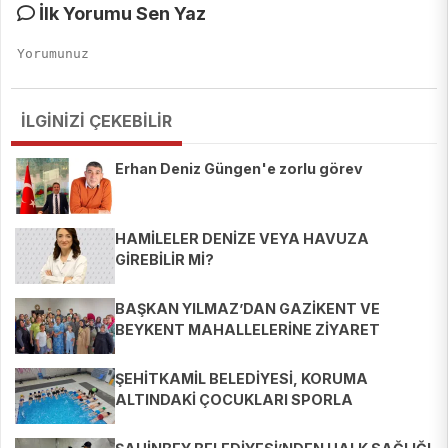
İlk Yorumu Sen Yaz
İLGİNİZİ ÇEKEBİLİR
Erhan Deniz Güngen'e zorlu görev
HAMİLELER DENİZE VEYA HAVUZA
GİREBİLİR Mİ?
BAŞKAN YILMAZ’DAN GAZİKENT VE
BEYKENT MAHALLELERİNE ZİYARET
ŞEHİTKAMİL BELEDİYESİ, KORUMA
ALTINDAKİ ÇOCUKLARI SPORLA
BULUŞTURUYOR