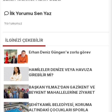
İlk Yorumu Sen Yaz
İLGİNİZİ ÇEKEBİLİR
Erhan Deniz Güngen'e zorlu görev
HAMİLELER DENİZE VEYA HAVUZA
GİREBİLİR Mİ?
BAŞKAN YILMAZ’DAN GAZİKENT VE
BEYKENT MAHALLELERİNE ZİYARET
ŞEHİTKAMİL BELEDİYESİ, KORUMA
ALTINDAKİ ÇOCUKLARI SPORLA