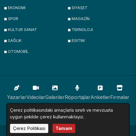
EKONOMI
SIYASET
SPOR
MAGAZİN
KULTUR SANAT
TEKNOLOJI
SAĞLIK
EGITIM
OTOMOBİL
Yazarlar
Videolar
Galeriler
Röportajlar
Anketler
Firmalar
Çerez politikasındaki amaçlarla sınırlı ve mevzuata
İlanlar
Resmi İlanlar
Sitemap
uygun şekilde çerez kullanmaktayız.
Çerez Politikası
Tamam
Haber Sitesi © 2016 - 2024. Tüm Hakları Saklıdır.