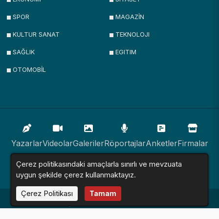
SPOR
MAGAZİN
KULTUR SANAT
TEKNOLOJI
SAĞLIK
EGITIM
OTOMOBİL
Yazarlar
Videolar
Galeriler
Röportajlar
Anketler
Firmalar
Çerez politikasındaki amaçlarla sınırlı ve mevzuata
İlanlar
Resmi İlanlar
Sitemap
uygun şekilde çerez kullanmaktayız.
Çerez Politikası
Tamam
Haber Sitesi © 2016 - 2024. Tüm Hakları Saklıdır.