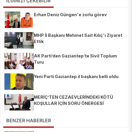
İLGİNİZİ ÇEKEBİLİR
Erhan Deniz Güngen'e zorlu görev
MHP İl Başkanı Mehmet Sait Kılıç'ı Ziyaret
Ettik
AK Parti’den Gaziantep’te Sivil Toplum
Turu
Yeni Parti Gaziantep il başkanı belli oldu
MERİÇ’TEN CEZAEVLERİNDEKİ KÖTÜ
KOŞULLAR İÇİN SORU ÖNERGESİ
BENZER HABERLER