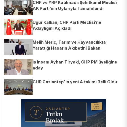
CHP ve YRP Katılmadı: Şehitkamil Meclisi
AK Parti’nin Oylarıyla Tamamlandı
Uğur Kalkan, CHP Parti Meclisi’ne
Adaylığını Açıkladı
Melih Meriç, Tarım ve Hayvancılıkta
Yarattığı Hasarın Akıbetini Bakan
Yumaklı’ya Sordu
İş insanı Ayhan Tiryaki, CHP PM üyeliğine
aday
CHP Gaziantep'in yeni A takımı Belli Oldu