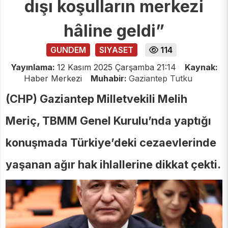
dışı koşulların merkezi
hâline geldi”
GUNDEM
SIYASET
114
Yayınlama:
12 Kasım 2025 Çarşamba 21:14
Kaynak:
Haber Merkezi
Muhabir:
Gaziantep Tutku
(CHP) Gaziantep Milletvekili Melih
Meriç, TBMM Genel Kurulu’nda yaptığı
konuşmada Türkiye’deki cezaevlerinde
yaşanan ağır hak ihlallerine dikkat çekti.