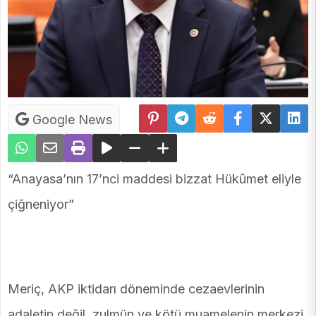
Google News
“Anayasa’nın 17’nci maddesi bizzat Hükûmet eliyle
çiğneniyor”
Meriç, AKP iktidarı döneminde cezaevlerinin
adaletin değil, zulmün ve kötü muamelenin merkezi