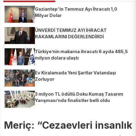
Gaziantep'in Temmuz Ayı İhracatı 1,0
Milyar Dolar
ÜNVERDİ TEMMUZ AYI İHRACAT
RAKAMLARINI DEĞERLENDİRDİ
Türkiye’nin makarna ihracatı 6 ayda 485,5
milyon dolara ulaştı
Ev Kiralamada Yeni Şartlar Vatandaşı
Zorluyor
3 milyon TL ödüllü Doku Kumaş Tasarım
Yarışması’nda finalistler belli oldu
Meriç: “Cezaevleri insanlık