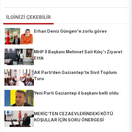
İLGİNİZİ ÇEKEBİLİR
Erhan Deniz Güngen'e zorlu görev
MHP İl Başkanı Mehmet Sait Kılıç'ı Ziyaret
Ettik
AK Parti’den Gaziantep’te Sivil Toplum
Turu
Yeni Parti Gaziantep il başkanı belli oldu
MERİÇ’TEN CEZAEVLERİNDEKİ KÖTÜ
KOŞULLAR İÇİN SORU ÖNERGESİ