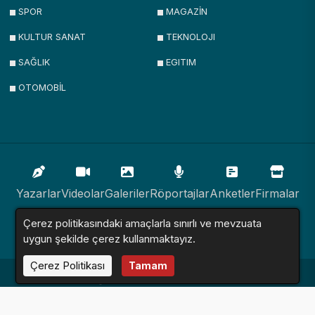
SPOR
MAGAZİN
KULTUR SANAT
TEKNOLOJI
SAĞLIK
EGITIM
OTOMOBİL
Yazarlar
Videolar
Galeriler
Röportajlar
Anketler
Firmalar
Çerez politikasındaki amaçlarla sınırlı ve mevzuata
İlanlar
Resmi İlanlar
Sitemap
uygun şekilde çerez kullanmaktayız.
Çerez Politikası
Tamam
Haber Sitesi © 2016 - 2024. Tüm Hakları Saklıdır.