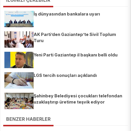
İLGİNİZİ ÇEKEBİLİR
İş dünyasından bankalara uyarı
AK Parti’den Gaziantep’te Sivil Toplum
Turu
Yeni Parti Gaziantep il başkanı belli oldu
LGS tercih sonuçları açıklandı
Şahinbey Belediyesi çocukları telefondan
uzaklaştırıp üretime teşvik ediyor
BENZER HABERLER