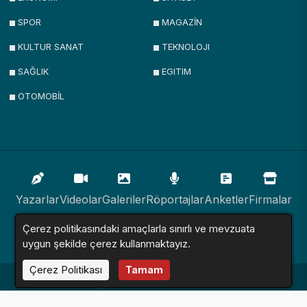
SPOR
MAGAZİN
KULTUR SANAT
TEKNOLOJI
SAĞLIK
EGITIM
OTOMOBİL
Yazarlar
Videolar
Galeriler
Röportajlar
Anketler
Firmalar
Çerez politikasındaki amaçlarla sınırlı ve mevzuata
İlanlar
Resmi İlanlar
Sitemap
uygun şekilde çerez kullanmaktayız.
Çerez Politikası
Tamam
Haber Sitesi © 2016 - 2024. Tüm Hakları Saklıdır.