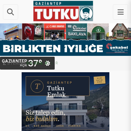
37°
GAZIANTEP
STERLIN
64.48 ₺
Açık