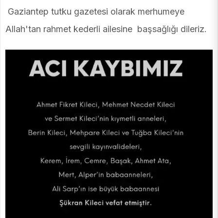
Gaziantep tutku gazetesi olarak merhumeye
Allah'tan rahmet kederli ailesine başsağlığı dileriz.