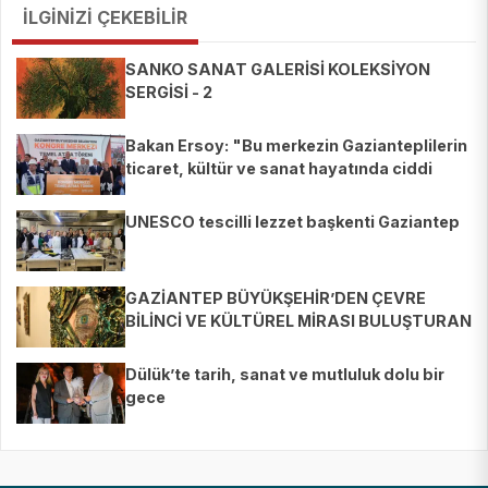
İLGİNİZİ ÇEKEBİLİR
SANKO SANAT GALERİSİ KOLEKSİYON
SERGİSİ - 2
Bakan Ersoy: "Bu merkezin Gazianteplilerin
ticaret, kültür ve sanat hayatında ciddi
etkisi olacağına inanıyorum"
UNESCO tescilli lezzet başkenti Gaziantep
GAZİANTEP BÜYÜKŞEHİR’DEN ÇEVRE
BİLİNCİ VE KÜLTÜREL MİRASI BULUŞTURAN
ÇİFTE SERGİ
Dülük’te tarih, sanat ve mutluluk dolu bir
gece