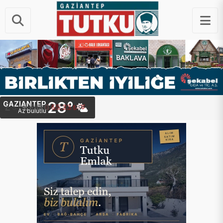
28°
GAZIANTEP
STERLIN
64.44 ₺
Az bulutlu