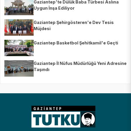
Gaziantep'te Dülük Baba Türbesi Aslına
Uygun İnşa Ediliyor
Gaziantep Şehirgösteren'e Dev Tesis
Müjdesi
Gaziantep Basketbol Şehitkamil'e Geçti
Gaziantep İl Nüfus Müdürlüğü Yeni Adresine
Taşındı