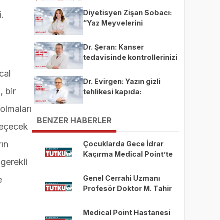
Diyetisyen Zişan Sobacı:
.
“Yaz Meyvelerini
Tüketirken Porsiyon
Kontrolüne Dikkat”
Dr. Şeran: Kanser
tedavisinde kontrollerinizi
aksatmayın"
cal
Dr. Evirgen: Yazın gizli
 bir
tehlikesi kapıda:
Enfeksiyon vakaları
olmaları
artıyor!
BENZER HABERLER
geçecek
rın
Çocuklarda Gece İdrar
Kaçırma Medical Point’te
gerekli
Tedavi Edilebilmektedir.
Genel Cerrahi Uzmanı
e
Profesör Doktor M. Tahir
Özer Medical Point
Gaziantep’te
Medical Point Hastanesi