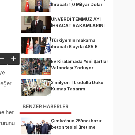
İhracatı 1,0 Milyar Dolar
ÜNVERDİ TEMMUZ AYI
İHRACAT RAKAMLARINI
DEĞERLENDİRDİ
Türkiye’nin makarna
ihracatı 6 ayda 485,5
milyon dolara ulaştı
Ev Kiralamada Yeni Şartlar
Vatandaşı Zorluyor
ye
3 milyon TL ödüllü Doku
değer
Kumaş Tasarım
Yarışması’nda finalistler
belli oldu
BENZER HABERLER
me her
Çimko’nun 25’inci hazır
rurunu
beton tesisi üretime
başladı