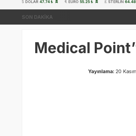
DOLAR
47.74 ₺
EURO
55.25 ₺
STERLIN
64.48
SON DAKİKA
Medical Point’
Yayınlama:
20 Kasım