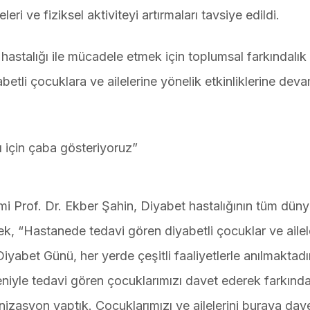
eri ve fiziksel aktiviteyi artırmaları tavsiye edildi.
astalığı ile mücadele etmek için toplumsal farkındalık
betli çocuklara ve ailelerine yönelik etkinliklerine dev
ı için çaba gösteriyoruz”
i Prof. Dr. Ekber Şahin, Diyabet hastalığının tüm dün
k, “Hastanede tedavi gören diyabetli çocuklar ve ailele
iyabet Günü, her yerde çeşitli faaliyetlerle anılmaktadı
niyle tedavi gören çocuklarımızı davet ederek farkında
izasyon yaptık. Çocuklarımızı ve ailelerini buraya dave