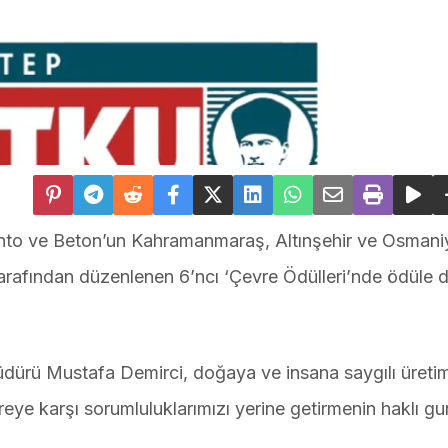
to ve Beton’un Kahramanmaraş, Altınşehir ve Osmani
 tarafından düzenlenen 6’ncı ‘Çevre Ödülleri’nde ödüle 
rü Mustafa Demirci, doğaya ve insana saygılı üreti
ye karşı sorumluluklarımızı yerine getirmenin haklı gu