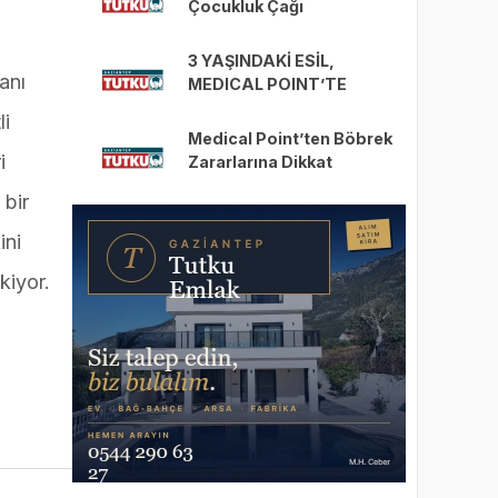
Çocukluk Çağı
Kanserlerine Dikkat Çekti.
3 YAŞINDAKİ ESİL,
anı
MEDICAL POINT’TE
SOLUNUM CİHAZINDAN
li
KURTULDU
Medical Point’ten Böbrek
i
Zararlarına Dikkat
 bir
ini
kiyor.