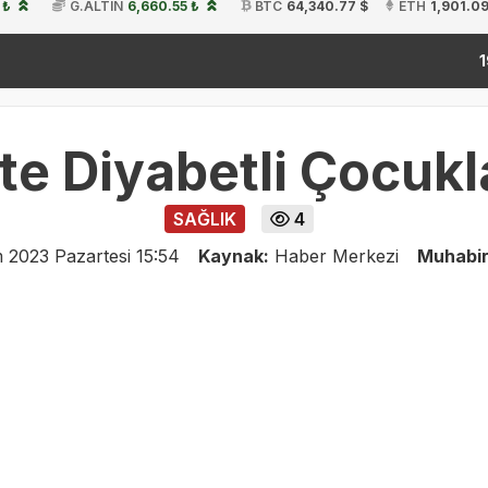
 ₺
G.ALTIN
6,660.55 ₺
BTC
64,340.77 $
ETH
1,901.09
kita
19:54
te Diyabetli Çocuk
SAĞLIK
4
 2023 Pazartesi 15:54
Kaynak:
Haber Merkezi
Muhabi