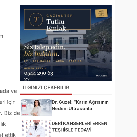
am
İLGİNİZİ ÇEKEBİLİR
yada ve
ri için
Dr. Güzel: “Karın Ağrısının
Nedeni Ultrasonla
r. Biz de
Belirlenebilir”
lık
DERİ KANSERLERİ ERKEN
TEŞHİSLE TEDAVİ
t ettik
EDİLEBİLİR