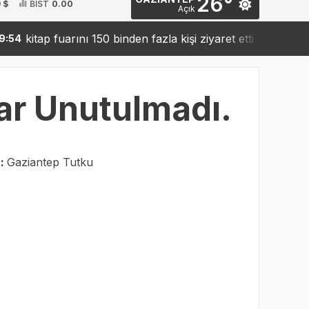
26°
 $
BİST
0.00
Açık
p fuarını 150 binden fazla kişi ziyaret etti
Sanko’dan r
19:42
lar Unutulmadı.
r:
Gaziantep Tutku