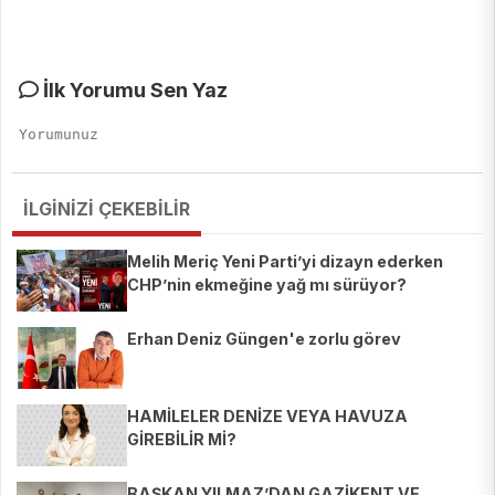
İlk Yorumu Sen Yaz
İLGİNİZİ ÇEKEBİLİR
Melih Meriç Yeni Parti’yi dizayn ederken
CHP’nin ekmeğine yağ mı sürüyor?
Erhan Deniz Güngen'e zorlu görev
HAMİLELER DENİZE VEYA HAVUZA
GİREBİLİR Mİ?
BAŞKAN YILMAZ’DAN GAZİKENT VE