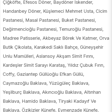
Çiğköfte, Efesos Döner, Baydöner İskender,
Handanbey Döner, Küşlemeci Mehmet Usta, Cicim
Pastanesi, Masal Pastanesi, Buket Pastanesi,
Değirmencioğlu Pastanesi, Temuroğlu Pastanesi,
Madree Patisserie, Akbeyaz Börek Ve Katmer, Orva
Butik Çikolata, Karakedi Saklı Bahçe, Güneyşehir
Unlu Mamülleri, Aslansoy Akşam Simit Fırını,
Kardeşler Simit Sarayı Karataş, Yıldız Çubuk Fırın,
Coffy, Gaziantep Güllüoğlu Efkan Güllü,
Caymazoğlu Baklava, Yüzügüleç Baklava,
Yeşilburç Baklava, Akıncıoğlu Baklava, Altınhan
Baklava, Hamido Baklava, Tiryaki Kadayıf Ve
Baklava, Özikizler Künefe, Eymenzade Künefe,