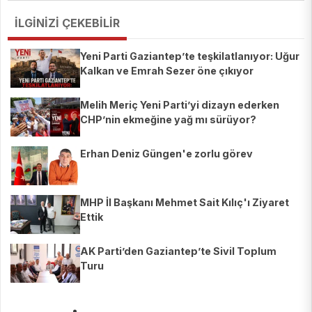
İLGİNİZİ ÇEKEBİLİR
Yeni Parti Gaziantep’te teşkilatlanıyor: Uğur
Kalkan ve Emrah Sezer öne çıkıyor
Melih Meriç Yeni Parti’yi dizayn ederken
CHP’nin ekmeğine yağ mı sürüyor?
Erhan Deniz Güngen'e zorlu görev
MHP İl Başkanı Mehmet Sait Kılıç'ı Ziyaret
Ettik
AK Parti’den Gaziantep’te Sivil Toplum
Turu