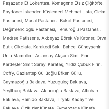
Paşazade Et Lokantası, Komagene Etsiz Çiğköfte,
Baydöner İskender, Küşlemeci Mehmet Usta, Cicim
Pastanesi, Masal Pastanesi, Buket Pastanesi,
Değirmencioğlu Pastanesi, Temuroğlu Pastanesi,
Madree Patisserie, Akbeyaz Börek Ve Katmer, Orva
Butik Çikolata, Karakedi Saklı Bahçe, Güneyşehir
Unlu Mamülleri, Aslansoy Akşam Simit Fırını,
Kardeşler Simit Sarayı Karataş, Yıldız Çubuk Fırın,
Coffy, Gaziantep Güllüoğlu Efkan Güllü,
Caymazoğlu Baklava, Yüzügüleç Baklava,
Yeşilburç Baklava, Akıncıoğlu Baklava, Altınhan
Baklava, Hamido Baklava, Tiryaki Kadayıf Ve
Baklava, Özikizler Künefe, Eymenzade Künefe,