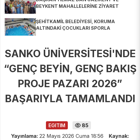
BEYKENT MAHALLELERİNE ZİYARET
ŞEHİTKAMİL BELEDİYESİ, KORUMA
ALTINDAKİ ÇOCUKLARI SPORLA
BULUŞTURUYOR
SANKO ÜNİVERSİTESİ'NDE
“GENÇ BEYİN, GENÇ BAKIŞ
PROJE PAZARI 2026”
BAŞARIYLA TAMAMLANDI
EGITIM
85
Yayınlama:
22 Mayıs 2026 Cuma 18:56
Kaynak: