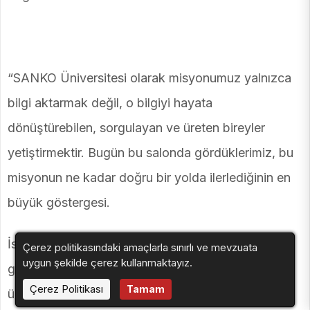
“SANKO Üniversitesi olarak misyonumuz yalnızca
bilgi aktarmak değil, o bilgiyi hayata
dönüştürebilen, sorgulayan ve üreten bireyler
yetiştirmektir. Bugün bu salonda gördüklerimiz, bu
misyonun ne kadar doğru bir yolda ilerlediğinin en
büyük göstergesi.
İstasyon Gaziantep’te iki gün boyunca sabahtan
Çerez politikasındaki amaçlarla sınırlı ve mevzuata
uygun şekilde çerez kullanmaktayız.
gece yarısına kadar çalışan, düşünen, tartışan ve
Çerez Politikası
Tamam
üreten gençlerimizi gördükçe bu işe neden