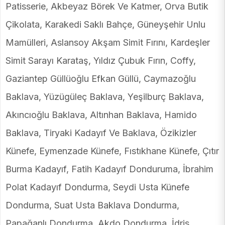
Patisserie, Akbeyaz Börek Ve Katmer, Orva Butik
Çikolata, Karakedi Saklı Bahçe, Güneyşehir Unlu
Mamülleri, Aslansoy Akşam Simit Fırını, Kardeşler
Simit Sarayı Karataş, Yıldız Çubuk Fırın, Coffy,
Gaziantep Güllüoğlu Efkan Güllü, Caymazoğlu
Baklava, Yüzügüleç Baklava, Yeşilburç Baklava,
Akıncıoğlu Baklava, Altınhan Baklava, Hamido
Baklava, Tiryaki Kadayıf Ve Baklava, Özikizler
Künefe, Eymenzade Künefe, Fıstıkhane Künefe, Çıtır
Burma Kadayıf, Fatih Kadayıf Donduruma, İbrahim
Polat Kadayıf Dondurma, Seydi Usta Künefe
Dondurma, Suat Usta Baklava Dondurma,
Papağanlı Dondurma, Akdo Dondurma, İdris