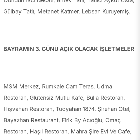
Dondurmacı Necati, Birtek Tatlı, Tatlıcı Aykut Usta,
Gülbay Tatlı, Metanet Katmer, Lebsan Kuruyemiş.
BAYRAMIN 3. GÜNÜ AÇIK OLACAK İŞLETMELER
MSM Merkez, Rumkale Cam Teras, Udma
Restoran, Glutensiz Mutlu Kafe, Bulla Restoran,
Hışvahan Restoran, Tudyahan 1874, Şirehan Otel,
Bayazhan Restaurant, Firik By Acıoğlu, Omaç
Restoran, Haşıl Restoran, Mahra Şire Evi Ve Cafe,