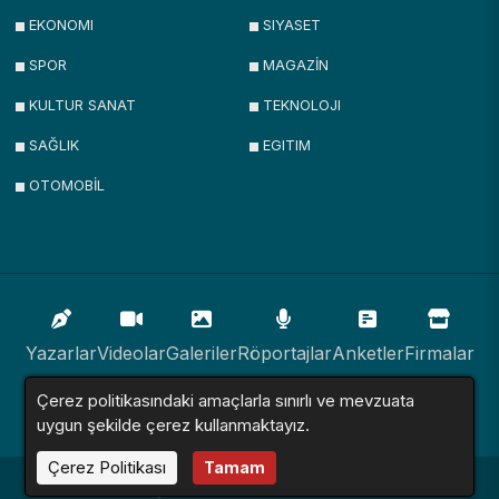
EKONOMI
SIYASET
SPOR
MAGAZİN
KULTUR SANAT
TEKNOLOJI
SAĞLIK
EGITIM
OTOMOBİL
Yazarlar
Videolar
Galeriler
Röportajlar
Anketler
Firmalar
Çerez politikasındaki amaçlarla sınırlı ve mevzuata
İlanlar
Resmi İlanlar
Sitemap
uygun şekilde çerez kullanmaktayız.
Çerez Politikası
Tamam
Haber Sitesi © 2016 - 2024. Tüm Hakları Saklıdır.