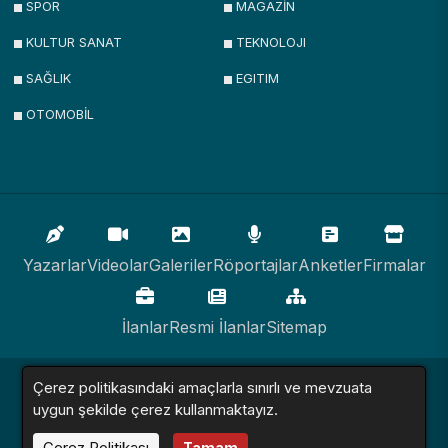
SPOR
MAGAZİN
KULTUR SANAT
TEKNOLOJI
SAĞLIK
EGITIM
OTOMOBİL
Yazarlar
Videolar
Galeriler
Röportajlar
Anketler
Firmalar
İlanlar
Resmi İlanlar
Sitemap
Çerez politikasındaki amaçlarla sınırlı ve mevzuata
Haber Sitesi © 2016 - 2024. Tüm Hakları Saklıdır.
uygun şekilde çerez kullanmaktayız.
Çerez Politikası
Tamam