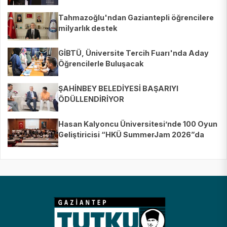
Yetiştiriyoruz"
Tahmazoğlu'ndan Gaziantepli öğrencilere
milyarlık destek
GİBTÜ, Üniversite Tercih Fuarı'nda Aday
Öğrencilerle Buluşacak
ŞAHİNBEY BELEDİYESİ BAŞARIYI
ÖDÜLLENDİRİYOR
Hasan Kalyoncu Üniversitesi’nde 100 Oyun
Geliştiricisi “HKÜ SummerJam 2026”da
Buluştu