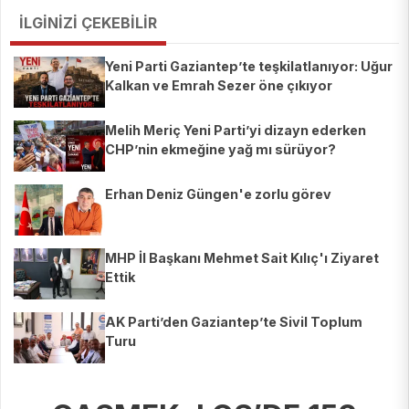
İLGİNİZİ ÇEKEBİLİR
Yeni Parti Gaziantep’te teşkilatlanıyor: Uğur
Kalkan ve Emrah Sezer öne çıkıyor
Melih Meriç Yeni Parti’yi dizayn ederken
CHP’nin ekmeğine yağ mı sürüyor?
Erhan Deniz Güngen'e zorlu görev
MHP İl Başkanı Mehmet Sait Kılıç'ı Ziyaret
Ettik
AK Parti’den Gaziantep’te Sivil Toplum
Turu