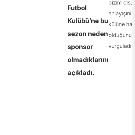
bizim olsu
Futbol
anlayışının
Kulübü’ne bu
külüne ha
sezon neden
olduğunu
sponsor
vurguladı.
olmadıklarını
açıkladı.