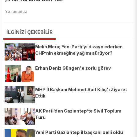
İLGİNİZİ ÇEKEBİLİR
Melih Meriç Yeni Parti’yi dizayn ederken
CHP’nin ekmeğine yağ mı sürüyor?
Erhan Deniz Güngen'e zorlu görev
MHP İl Başkanı Mehmet Sait Kılıç'ı Ziyaret
Ettik
AK Parti’den Gaziantep’te Sivil Toplum
Turu
Yeni Parti Gaziantep il başkanı belli oldu