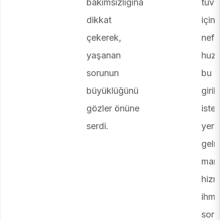
bakımsızlığına
tuval
dikkat
için
çekerek,
nefe
yaşanan
huzu
sorunun
bu p
büyüklüğünü
giri
gözler önüne
iste
serdi.
yer 
gelm
man
hizm
ihma
sor