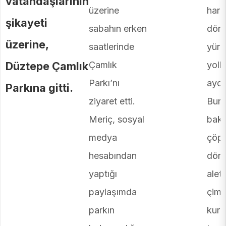
vatandaşlarının
üzerine
har
şikayeti
sabahın erken
dön
üzerine,
saatlerinde
yürü
Düztepe Çamlık
Çamlık
yolla
Parkı’nı
aydı
Parkına gitti.
ziyaret etti.
Bura
Meriç, sosyal
bakı
medya
çöp
hesabından
dön
yaptığı
aletl
paylaşımda
çiml
parkın
kuru