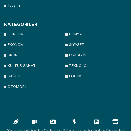
İletişim
KATEGORİLER
GUNDEM
DÜNYA
EKONOMI
SIYASET
SPOR
MAGAZİN
KULTUR SANAT
TEKNOLOJI
SAĞLIK
EGITIM
OTOMOBİL
Yazarlar
Videolar
Galeriler
Röportajlar
Anketler
Firmalar