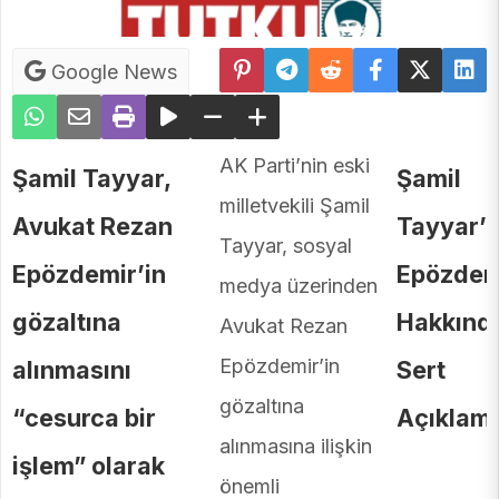
Google News
AK Parti’nin eski
Şamil Tayyar,
Şamil
milletvekili Şamil
Avukat Rezan
Tayyar’
Tayyar, sosyal
Epözdemir’in
Epözdem
medya üzerinden
gözaltına
Hakkınd
Avukat Rezan
Epözdemir’in
alınmasını
Sert
gözaltına
“cesurca bir
Açıklama
alınmasına ilişkin
işlem” olarak
önemli