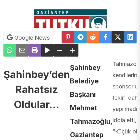
Google News
Tahmazoğl
Şahinbey
Şahinbey’den
kendilerin
Belediye
sponsorlu
Rahatsız
Başkanı
teklifi dahi
Oldular…
Mehmet
yapılmadığ
iddia etti,
Tahmazoğlu,
“Küçük ol
Gaziantep