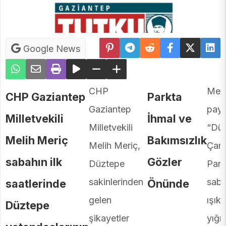
Google News
CHP
Meri
CHP Gaziantep
Parkta
Gaziantep
payl
Milletvekili
İhmal ve
Milletvekili
“Dü
Melih Meriç
Bakımsızlık
Melih Meriç,
Çaml
sabahın ilk
Gözler
Düztepe
Park
sakinlerinden
saba
saatlerinde
Önünde
gelen
ışıkl
Düztepe
şikayetler
yığın