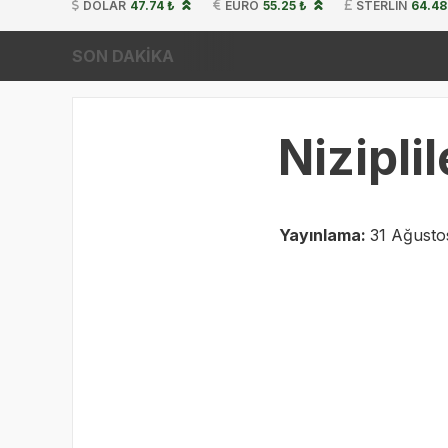
DOLAR
47.74 ₺
EURO
55.25 ₺
STERLIN
64.48
SON DAKİKA
Nizipli
Yayınlama:
31 Ağusto