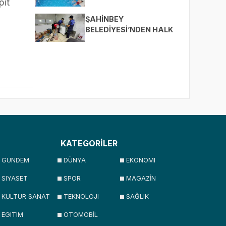
pit
ÇOCUKLARI SPORLA
BULUŞTURUYOR
ŞAHİNBEY
BELEDİYESİ’NDEN HALK
SAĞLIĞI İÇİN SIKI
DENETİM
KATEGORİLER
GUNDEM
DÜNYA
EKONOMI
SIYASET
SPOR
MAGAZİN
KULTUR SANAT
TEKNOLOJI
SAĞLIK
EGITIM
OTOMOBİL