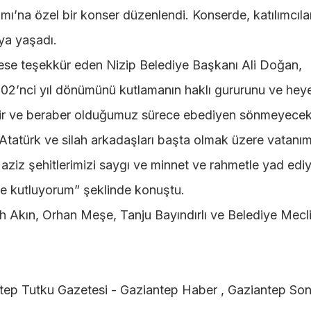
’na özel bir konser düzenlendi. Konserde, katılımcıla
ya yaşadı.
ese teşekkür eden Nizip Belediye Başkanı Ali Doğan,
02’nci yıl dönümünü kutlamanın haklı gururunu ve hey
 bir ve beraber olduğumuz sürece ebediyen sönmeyecekt
tatürk ve silah arkadaşları başta olmak üzere vatanım
aziz şehitlerimizi saygı ve minnet ve rahmetle yad edi
mle kutluyorum” şeklinde konuştu.
h Akın, Orhan Meşe, Tanju Bayındırlı ve Belediye Mecl