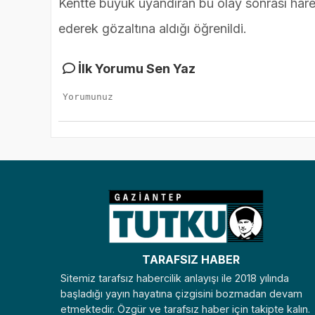
Kentte büyük uyandıran bu olay sonrası hare
ederek gözaltına aldığı öğrenildi.
İlk Yorumu Sen Yaz
TARAFSIZ HABER
Sitemiz tarafsız habercilik anlayışı ile 2018 yılında
başladığı yayın hayatına çizgisini bozmadan devam
etmektedir. Özgür ve tarafsız haber için takipte kalın.