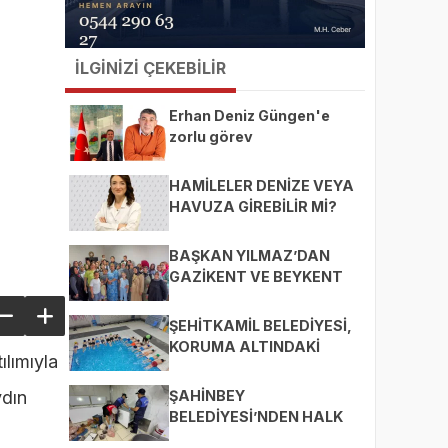
İLGİNİZİ ÇEKEBİLİR
Erhan Deniz Güngen'e
zorlu görev
HAMİLELER DENİZE VEYA
HAVUZA GİREBİLİR Mİ?
BAŞKAN YILMAZ’DAN
GAZİKENT VE BEYKENT
MAHALLELERİNE ZİYARET
ŞEHİTKAMİL BELEDİYESİ,
KORUMA ALTINDAKİ
lımıyla
ÇOCUKLARI SPORLA
BULUŞTURUYOR
ŞAHİNBEY
ydın
BELEDİYESİ’NDEN HALK
SAĞLIĞI İÇİN SIKI