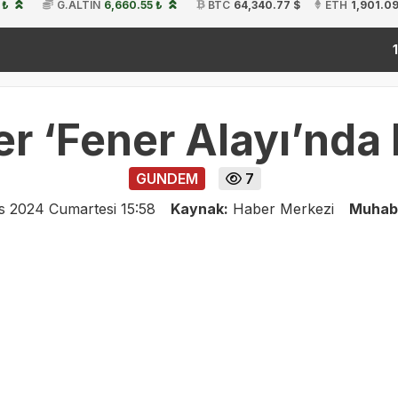
 ₺
G.ALTIN
6,660.55 ₺
BTC
64,340.77 $
ETH
1,901.09
k
19:54
ler ‘Fener Alayı’nda
GUNDEM
7
s 2024 Cumartesi 15:58
Kaynak:
Haber Merkezi
Muhab