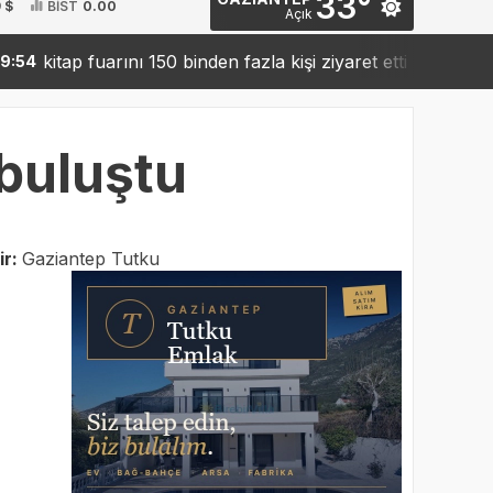
33°
 $
BİST
0.00
Açık
itap fuarını 150 binden fazla kişi ziyaret etti
Sanko’da
19:42
 buluştu
ir:
Gaziantep Tutku