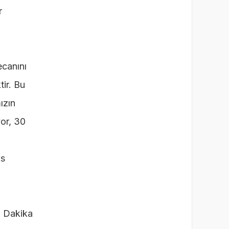
DENETİM
r
ecanını
ir. Bu
ızın
yor, 30
is