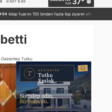
37°
 $
BİST
0.00
Açık
 fuarını 150 binden fazla kişi ziyaret etti
Sanko’dan ro
19:42
betti
:
Gaziantep Tutku