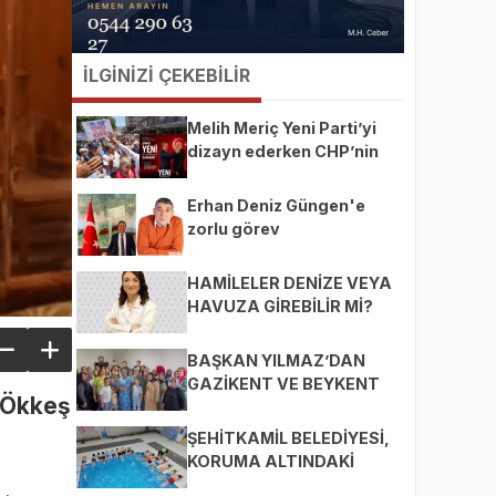
İLGİNİZİ ÇEKEBİLİR
Melih Meriç Yeni Parti’yi
dizayn ederken CHP’nin
ekmeğine yağ mı sürüyor?
Erhan Deniz Güngen'e
zorlu görev
HAMİLELER DENİZE VEYA
HAVUZA GİREBİLİR Mİ?
BAŞKAN YILMAZ’DAN
GAZİKENT VE BEYKENT
ı Ökkeş
MAHALLELERİNE ZİYARET
ŞEHİTKAMİL BELEDİYESİ,
KORUMA ALTINDAKİ
ÇOCUKLARI SPORLA