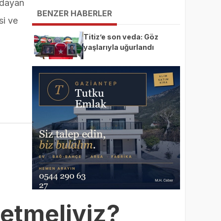
adayan
BULUŞTURUYOR
BENZER HABERLER
si ve
Titiz’e son veda: Göz
yaşlarıyla uğurlandı
 etmeliyiz?