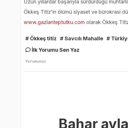
Uzun yıllardar başarıyla sürdürdüğü muhtarlı
Ökkeş Titiz’in ölümü siyaset ve bürokrasi d
www.gazianteptutku.com
olarak Ökkeş Titiz’
# Ökkeş titiz
# Savcılı Mahalle
# Türki
İlk Yorumu Sen Yaz
Bahar ayla