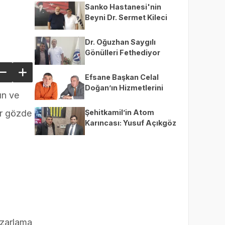
Sanko Hastanesi'nin
Beyni Dr. Sermet Kileci
Dr. Oğuzhan Saygılı
Gönülleri Fethediyor
Efsane Başkan Celal
Doğan’ın Hizmetlerini
ın ve
Gölgeleyemezsiniz
Şehitkamil’in Atom
er gözde
Karıncası: Yusuf Açıkgöz
azarlama