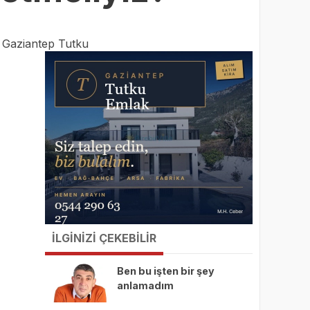
:
Gaziantep Tutku
İLGİNİZİ ÇEKEBİLİR
Ben bu işten bir şey
anlamadım