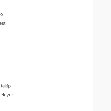
mo
est
k
 takip
çekiyor.