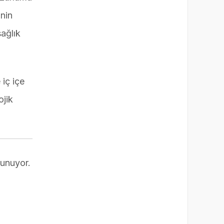
inin
sağlık
 iç içe
ojik
sunuyor.