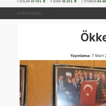
DOLAR
47.74 ₺
EURO
55.25 ₺
STERLIN
64.48
SON DAKİKA
Ökke
Yayınlama:
7 Mart 