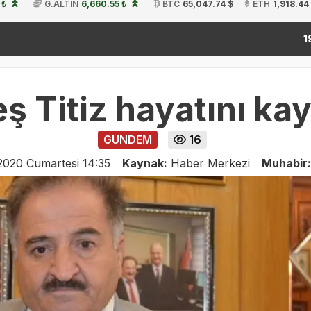
 ₺
G.ALTIN
6,660.55 ₺
BTC
65,047.74 $
ETH
1,918.44
kitap
19:54
ş Titiz hayatını kay
GUNDEM
16
2020 Cumartesi 14:35
Kaynak:
Haber Merkezi
Muhabir