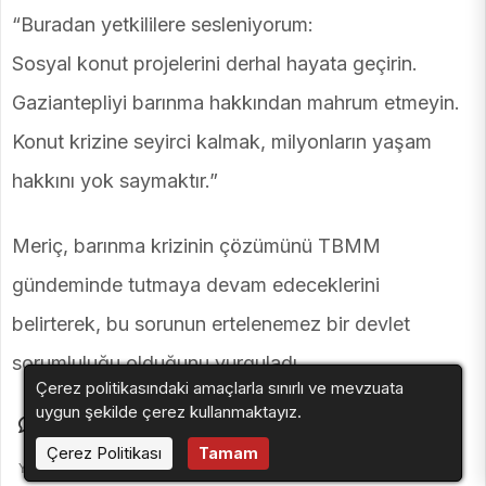
“Buradan yetkililere sesleniyorum:
Sosyal konut projelerini derhal hayata geçirin.
Gaziantepliyi barınma hakkından mahrum etmeyin.
Konut krizine seyirci kalmak, milyonların yaşam
hakkını yok saymaktır.”
Meriç, barınma krizinin çözümünü TBMM
gündeminde tutmaya devam edeceklerini
belirterek, bu sorunun ertelenemez bir devlet
sorumluluğu olduğunu vurguladı.
Çerez politikasındaki amaçlarla sınırlı ve mevzuata
uygun şekilde çerez kullanmaktayız.
İlk Yorumu Sen Yaz
Çerez Politikası
Tamam