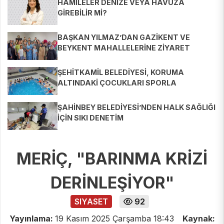
HAMİLELER DENİZE VEYA HAVUZA
GİREBİLİR Mİ?
BAŞKAN YILMAZ’DAN GAZİKENT VE
BEYKENT MAHALLELERİNE ZİYARET
ŞEHİTKAMİL BELEDİYESİ, KORUMA
ALTINDAKİ ÇOCUKLARI SPORLA
BULUŞTURUYOR
ŞAHİNBEY BELEDİYESİ’NDEN HALK SAĞLIĞI
İÇİN SIKI DENETİM
MERİÇ, "BARINMA KRİZİ
DERİNLEŞİYOR"
SIYASET
92
Yayınlama:
19 Kasım 2025 Çarşamba 18:43
Kaynak: