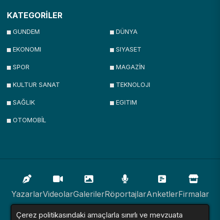
KATEGORİLER
GUNDEM
DÜNYA
EKONOMI
SIYASET
SPOR
MAGAZİN
KULTUR SANAT
TEKNOLOJI
SAĞLIK
EGITIM
OTOMOBİL
Yazarlar
Videolar
Galeriler
Röportajlar
Anketler
Firmalar
Çerez politikasındaki amaçlarla sınırlı ve mevzuata