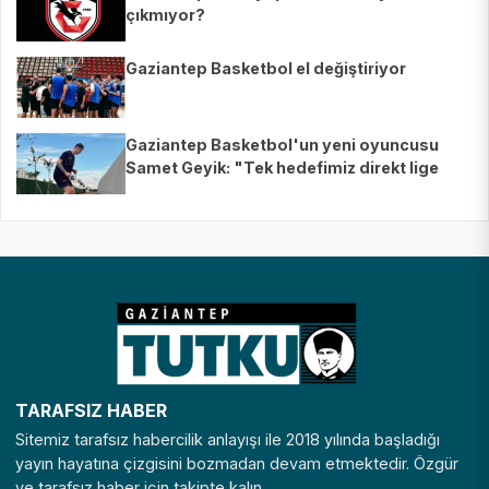
çıkmıyor?
Gaziantep Basketbol el değiştiriyor
Gaziantep Basketbol'un yeni oyuncusu
Samet Geyik: "Tek hedefimiz direkt lige
çıkmak"
TARAFSIZ HABER
Sitemiz tarafsız habercilik anlayışı ile 2018 yılında başladığı
yayın hayatına çizgisini bozmadan devam etmektedir. Özgür
ve tarafsız haber için takipte kalın.