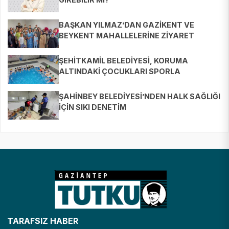
BAŞKAN YILMAZ’DAN GAZİKENT VE
BEYKENT MAHALLELERİNE ZİYARET
ŞEHİTKAMİL BELEDİYESİ, KORUMA
ALTINDAKİ ÇOCUKLARI SPORLA
BULUŞTURUYOR
ŞAHİNBEY BELEDİYESİ’NDEN HALK SAĞLIĞI
İÇİN SIKI DENETİM
TARAFSIZ HABER