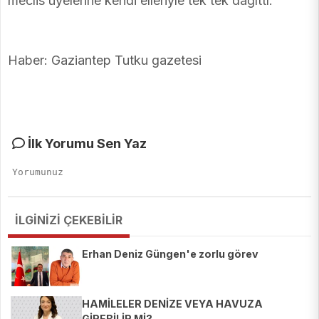
meclis üyelerine kendi elleriyle tek tek dağıttı.
Haber: Gaziantep Tutku gazetesi
İlk Yorumu Sen Yaz
İLGİNİZİ ÇEKEBİLİR
Erhan Deniz Güngen'e zorlu görev
HAMİLELER DENİZE VEYA HAVUZA
GİREBİLİR Mİ?