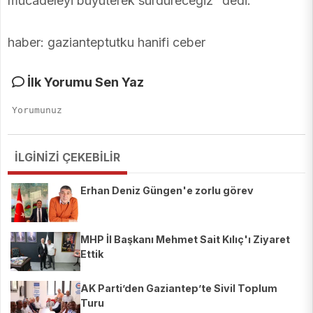
mücadeleyi büyüterek sürdüreceğiz” dedi.
haber: gazianteptutku hanifi ceber
İlk Yorumu Sen Yaz
İLGİNİZİ ÇEKEBİLİR
Erhan Deniz Güngen'e zorlu görev
MHP İl Başkanı Mehmet Sait Kılıç'ı Ziyaret
Ettik
AK Parti’den Gaziantep’te Sivil Toplum
Turu