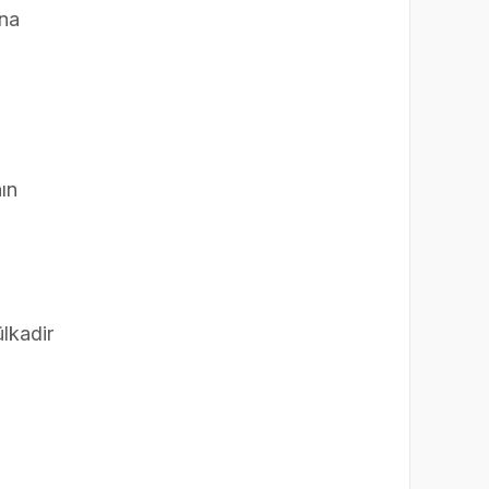
ına
ın
lkadir