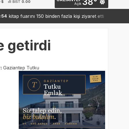
38°
 $
BİST
0.00
Açık
p fuarını 150 binden fazla kişi ziyaret etti
Sanko’dan 
19:42
 getirdi
r:
Gaziantep Tutku