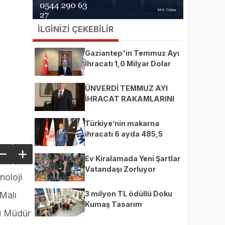
İLGİNİZİ ÇEKEBİLİR
Gaziantep'in Temmuz Ayı
İhracatı 1,0 Milyar Dolar
ÜNVERDİ TEMMUZ AYI
İHRACAT RAKAMLARINI
DEĞERLENDİRDİ
Türkiye’nin makarna
ihracatı 6 ayda 485,5
milyon dolara ulaştı
Ev Kiralamada Yeni Şartlar
Vatandaşı Zorluyor
noloji
3 milyon TL ödüllü Doku
 Malı
Kumaş Tasarım
yi Müdür
Yarışması’nda finalistler