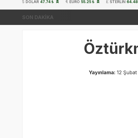
DOLAR
47.74 ₺
EURO
55.25 ₺
STERLIN
64.48
SON DAKİKA
Öztürkm
Yayınlama:
12 Şubat