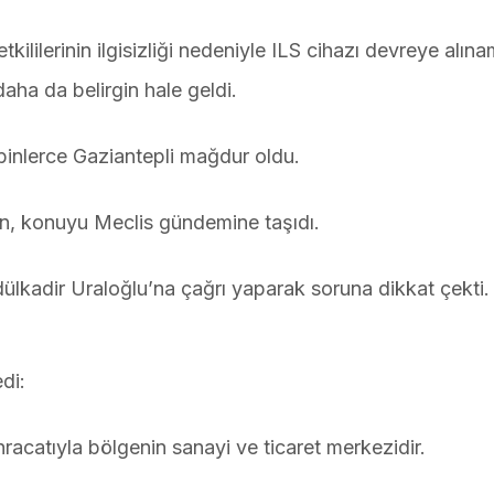
lilerinin ilgisizliği nedeniyle ILS cihazı devreye alın
daha da belirgin hale geldi.
 binlerce Gaziantepli mağdur oldu.
n, konuyu Meclis gündemine taşıdı.
lkadir Uraloğlu’na çağrı yaparak soruna dikkat çekti.
di:
ihracatıyla bölgenin sanayi ve ticaret merkezidir.