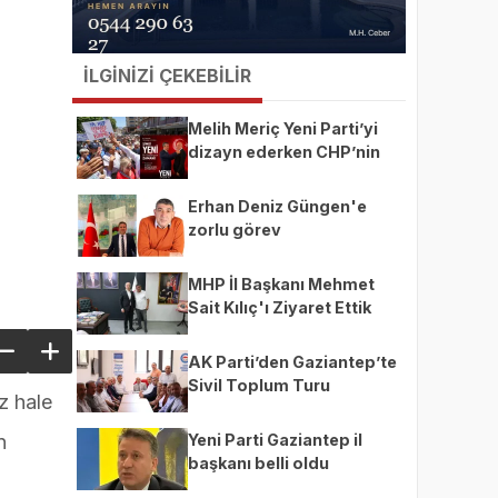
İLGİNİZİ ÇEKEBİLİR
Melih Meriç Yeni Parti’yi
dizayn ederken CHP’nin
ekmeğine yağ mı sürüyor?
Erhan Deniz Güngen'e
zorlu görev
MHP İl Başkanı Mehmet
Sait Kılıç'ı Ziyaret Ettik
AK Parti’den Gaziantep’te
Sivil Toplum Turu
z hale
Yeni Parti Gaziantep il
n
başkanı belli oldu