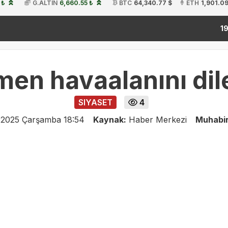
 ₺
G.ALTIN
6,660.55 ₺
BTC
64,340.77 $
ETH
1,901.09
kita
19:54
en havaalanını dile
SIYASET
4
 2025 Çarşamba 18:54
Kaynak:
Haber Merkezi
Muhabi