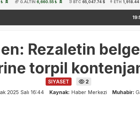
 ₺
G.ALTIN
6,660.55 ₺
BTC
65,047.74 $
ETH
1,918.44
kitap 
19:54
en: Rezaletin belg
rine torpil kontenja
SIYASET
2
ak 2025 Salı 16:44
Kaynak:
Haber Merkezi
Muhabir:
G