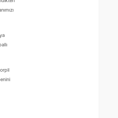
ndikten
anımızı
 ya
allı
orpil
enini