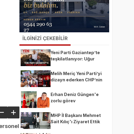
İLGİNİZİ ÇEKEBİLİR
Yeni Parti Gaziantep’te
teşkilatlanıyor: Uğur
Kalkan ve Emrah Sezer
öne çıkıyor
Melih Meriç Yeni Parti’yi
dizayn ederken CHP’nin
ekmeğine yağ mı sürüyor?
Erhan Deniz Güngen'e
zorlu görev
MHP İl Başkanı Mehmet
Sait Kılıç'ı Ziyaret Ettik
personel