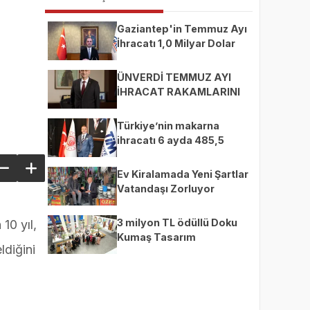
Gaziantep'in Temmuz Ayı
İhracatı 1,0 Milyar Dolar
ÜNVERDİ TEMMUZ AYI
İHRACAT RAKAMLARINI
DEĞERLENDİRDİ
Türkiye’nin makarna
ihracatı 6 ayda 485,5
milyon dolara ulaştı
Ev Kiralamada Yeni Şartlar
Vatandaşı Zorluyor
n
3 milyon TL ödüllü Doku
10 yıl,
Kumaş Tasarım
ldiğini
Yarışması’nda finalistler
belli oldu