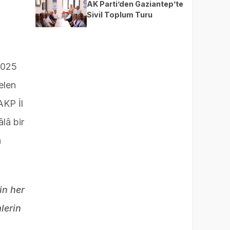
AK Parti’den Gaziantep’te
Sivil Toplum Turu
2025
elen
AKP İl
lâ bir
a
in her
lerin