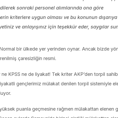
dilerek sonraki personel alımlarında ona göre
lerin kriterlere uygun olması ve bu konunun dışarıya
iniz ve anlayışınız için teşekkür eder, saygılar su
! Normal bir ülkede yer yerinden oynar. Ancak bizde yön
renilmiş çaresizliğin resmi.
r ne KPSS ne de liyakat! Tek kriter AKP’den torpil sahib
yakatli gençlerimiz mülakat denilen torpil sistemiyle el
luyor.
nı yüksek puanla geçmesine rağmen mülakattan elenen 