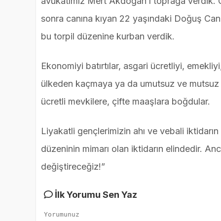
avukatımız Mert Akdoğan’ı toprağa verdik. G
sonra canına kıyan 22 yaşındaki Doğuş Can K
bu torpil düzenine kurban verdik.
Ekonomiyi batırtılar, asgari ücretliyi, emekli
ülkeden kaçmaya ya da umutsuz ve mutsuz yaşa
ücretli mevkilere, çifte maaşlara boğdular.
Liyakatli gençlerimizin ahı ve vebali iktidarı
düzeninin mimarı olan iktidarın elindedir. An
değiştireceğiz!”
İlk Yorumu Sen Yaz