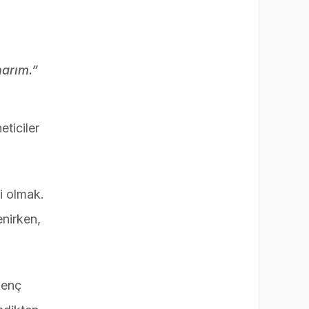
narım.”
eticiler
i olmak.
enirken,
genç