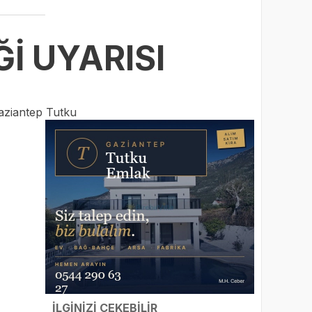
Ğİ UYARISI
aziantep Tutku
İLGİNİZİ ÇEKEBİLİR