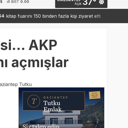
37°
 $
BİST
0.00
Açık
fuarını 150 binden fazla kişi ziyaret etti
Sanko’dan ro
19:42
esi… AKP
nı açmışlar
aziantep Tutku