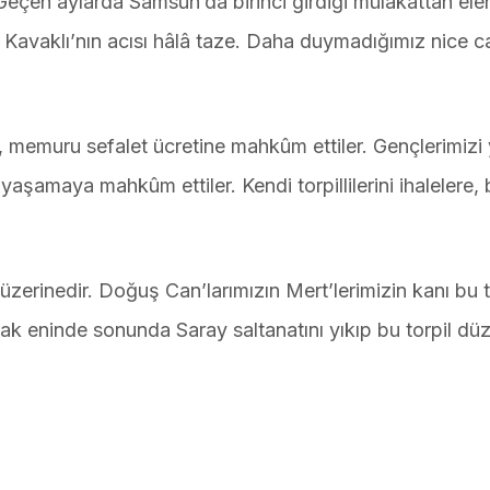
eçen aylarda Samsun’da birinci girdiği mülakattan ele
avaklı’nın acısı hâlâ taze. Daha duymadığımız nice c
yi, memuru sefalet ücretine mahkûm ettiler. Gençlerimizi
maya mahkûm ettiler. Kendi torpillilerini ihalelere, b
n üzerinedir. Doğuş Can’larımızın Mert’lerimizin kanı bu t
cak eninde sonunda Saray saltanatını yıkıp bu torpil düz