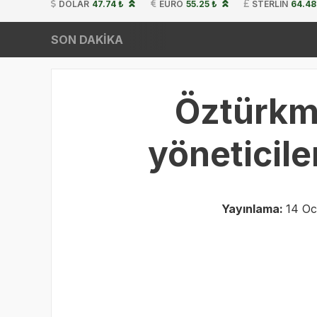
DOLAR
47.74 ₺
EURO
55.25 ₺
STERLIN
64.48
SON DAKİKA
Öztürkm
yöneticile
Yayınlama:
14 Oc