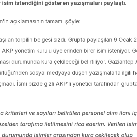
 isim istendiğini gösteren yazışmaları paylaştı.
’in açıklamasının tamamı şöyle:
ılan torpilin belgesi sızdı. Grupta paylaşılan 9 Ocak 
n AKP yönetim kurulu üyelerinden birer isim isteniyor. G
ması durumunda kura çekileceği belirtiliyor. Gaziantep 
üğü’nden sosyal medyaya düşen yazışmalarla ilgili hâ
adı. İsmi bizde gizli AKP’li yönetici tarafından grupt
kriterleri ve sayıları belirtilen personel alım ilanı iç
zelden tarafıma iletilmesini rica ederim. Verilen isim
ı durumunda isimler arasından kura çekilecek olup,