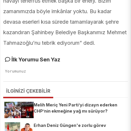
havayı teneffüs etmek başka bir enerji. Bizim
zamanımızda böyle imkânlar yoktu. Bu kadar
devasa eserleri kısa sürede tamamlayarak şehre
kazandıran Şahinbey Belediye Başkanımız Mehmet
Tahmazoğlu’nu tebrik ediyorum” dedi.
İlk Yorumu Sen Yaz
İLGİNİZİ ÇEKEBİLİR
Melih Meriç Yeni Parti’yi dizayn ederken
CHP’nin ekmeğine yağ mı sürüyor?
Erhan Deniz Güngen'e zorlu görev