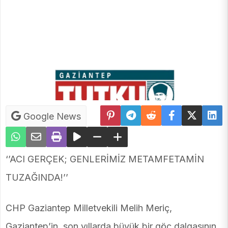
Google News
‘’ACI GERÇEK; GENLERİMİZ METAMFETAMİN
TUZAĞINDA!’’
CHP Gaziantep Milletvekili Melih Meriç,
Gaziantep’in, son yıllarda büyük bir göç dalgasının