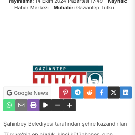
Yayınlama:
14 Ekim 2024 Pazartesi 17:49
Kaynak:
Haber Merkezi
Muhabir:
Gaziantep Tutku
Google News
Şahinbey Belediyesi tarafından şehre kazandırılan
Türkiye’nin en büyük ikinci kütüphanesi olan