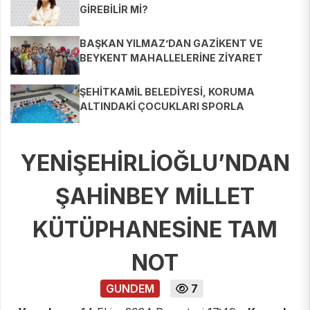
GİREBİLİR Mİ?
BAŞKAN YILMAZ’DAN GAZİKENT VE
BEYKENT MAHALLELERİNE ZİYARET
ŞEHİTKAMİL BELEDİYESİ, KORUMA
ALTINDAKİ ÇOCUKLARI SPORLA
BULUŞTURUYOR
YENİŞEHİRLİOĞLU’NDAN
ŞAHİNBEY MİLLET
KÜTÜPHANESİNE TAM
NOT
GUNDEM
7