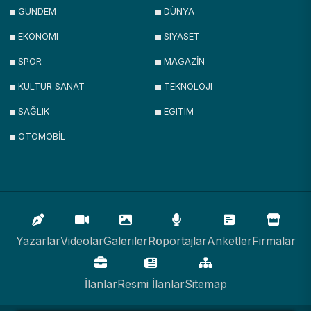
GUNDEM
DÜNYA
EKONOMI
SIYASET
SPOR
MAGAZİN
KULTUR SANAT
TEKNOLOJI
SAĞLIK
EGITIM
OTOMOBİL
Yazarlar
Videolar
Galeriler
Röportajlar
Anketler
Firmalar
İlanlar
Resmi İlanlar
Sitemap