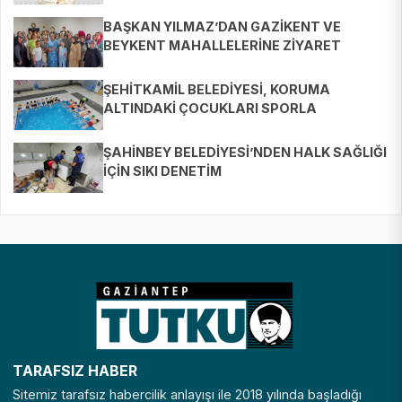
BAŞKAN YILMAZ’DAN GAZİKENT VE
BEYKENT MAHALLELERİNE ZİYARET
ŞEHİTKAMİL BELEDİYESİ, KORUMA
ALTINDAKİ ÇOCUKLARI SPORLA
BULUŞTURUYOR
ŞAHİNBEY BELEDİYESİ’NDEN HALK SAĞLIĞI
İÇİN SIKI DENETİM
TARAFSIZ HABER
Sitemiz tarafsız habercilik anlayışı ile 2018 yılında başladığı