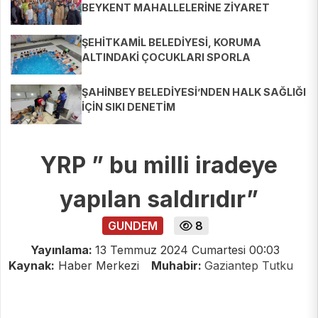
BEYKENT MAHALLELERİNE ZİYARET
ŞEHİTKAMİL BELEDİYESİ, KORUMA
ALTINDAKİ ÇOCUKLARI SPORLA
BULUŞTURUYOR
ŞAHİNBEY BELEDİYESİ’NDEN HALK SAĞLIĞI
İÇİN SIKI DENETİM
YRP ” bu milli iradeye
yapılan saldırıdır”
GUNDEM
8
Yayınlama:
13 Temmuz 2024 Cumartesi 00:03
Kaynak:
Haber Merkezi
Muhabir:
Gaziantep Tutku