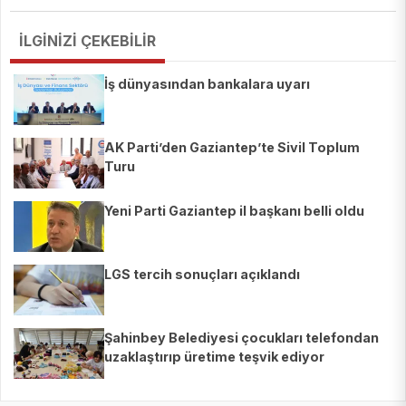
İLGİNİZİ ÇEKEBİLİR
İş dünyasından bankalara uyarı
AK Parti’den Gaziantep’te Sivil Toplum
Turu
Yeni Parti Gaziantep il başkanı belli oldu
LGS tercih sonuçları açıklandı
Şahinbey Belediyesi çocukları telefondan
uzaklaştırıp üretime teşvik ediyor