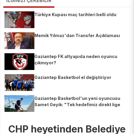
İLGİNİZİ ÇEKEBİLİR
Türkiye Kupası maç tarihleri belli oldu
Memik Yılmaz'dan Transfer Açıklaması
Gaziantep FK altyapıda neden oyuncu
çıkmıyor?
Gaziantep Basketbol el değiştiriyor
Gaziantep Basketbol'un yeni oyuncusu
Samet Geyik: "Tek hedefimiz direkt lige
çıkmak"
CHP heyetinden Belediye